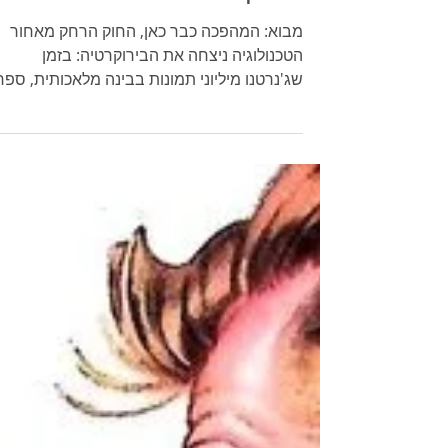
זכויות יוצרים בשיווק הדיגיטלי 
בעידן הAI
מבוא: המהפכה כבר כאן, החוק הרחק מאחור
הטכנולוגיה ניצחה את הבירוקרטיה: בזמן
שג'נרטנו מיליוני תמונות בבינה מלאכותית, ספר
החוקים נשאר בעידן הפוטושופ. אנחנו פועלים
כרגע בשטח הפקר משפטי - חציו מערב פרוע ש
יצירתיות וחציו פצצה מתקתקת של תביעות.
הבלוג של ברודקאסט - בואו נעשה סדר בבלגן.
פרק 1: לא להפצה! מה אתם חושבים שמותר
(אבל אסור) אנחנו רגילים לעבוד מהר. מוצאים
תמונה, גוזרים טקסט, מעלים פוסט. אבל בעולם
זכויות היוצרים, המהירות הזו היא מלכודת. הנה
רשימת "אני בטוח שחוקי", אבל בפועל ע