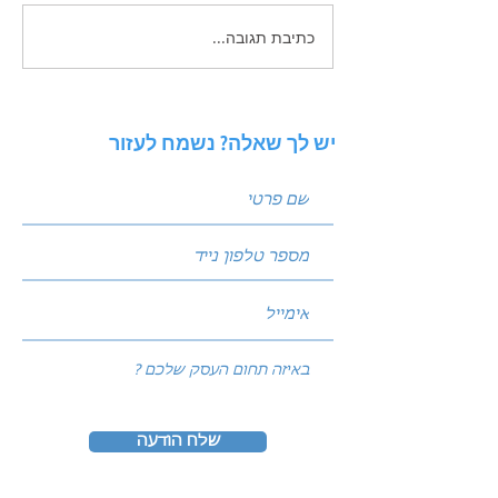
כתיבת תגובה...
 פוסטים שמביאים
ניתוח סביבה באמצעות מודל
PESTEL: איך להגן על העסק
מפני שינויי שוק?
יש לך שאלה? נשמח לעזור
שלח הודעה