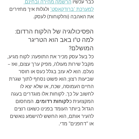
כבר עכשיו 
הרשמה מהירה ובחינם 
למערכת 'ברודקאסט'
 ולגלות איך מחזירים 
את האהבה (והלקוחות) לעסק.
הפסיכולוגיה של הלקוח הרדום: 
למה ט"ו באב הוא הטריגר 
המושלם?
כל בעל עסק מכיר את התופעה: לקוח מגיע, 
מקבל שירות מעולה, מפיק ערך עצום, ואז – 
נעלם. הוא לא עזב בגלל כעס או חוסר 
שביעות רצון; הוא פשוט נסחף לתוך שגרת 
החיים העמוסה, שכח, או שלא יצא לו 
לחשוב על כך. לקוחות אלו מוגדרים בעגה 
המקצועית כ
לקוחות רדומים
. המחסום 
הגדול ביותר העומד בפנינו כשאנו רוצים 
להעיר אותם, הוא החשש להישמע נואשים 
או "דחפנים" מדי.