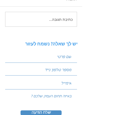
כתיבת תגובה...
בה באמצעות מודל
מהי הצעת הערך שלך? (Value
Proposition): הנוסחה שתבדל
אתכם מהמתחרים בענף
יש לך שאלה? נשמח לעזור
שלח הודעה