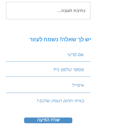
כתיבת תגובה...
 פוסטים שמביאים
ניתוח סביבה באמצעות מודל
PESTEL: איך להגן על העסק
מפני שינויי שוק?
יש לך שאלה? נשמח לעזור
שלח הודעה