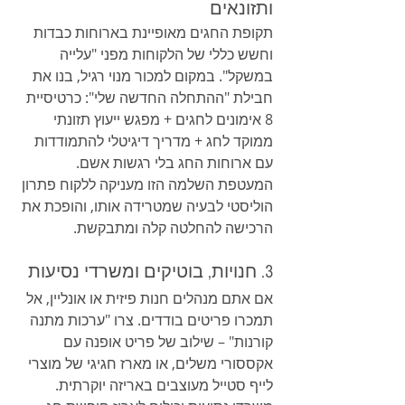
ותזונאים
תקופת החגים מאופיינת בארוחות כבדות 
וחשש כללי של הלקוחות מפני "עלייה 
במשקל". במקום למכור מנוי רגיל, בנו את 
חבילת "ההתחלה החדשה שלי": כרטיסיית 
8 אימונים לחגים + מפגש ייעוץ תזונתי 
ממוקד לחג + מדריך דיגיטלי להתמודדות 
עם ארוחות החג בלי רגשות אשם. 
המעטפת השלמה הזו מעניקה ללקוח פתרון 
הוליסטי לבעיה שמטרידה אותו, והופכת את 
הרכישה להחלטה קלה ומתבקשת.
3. חנויות, בוטיקים ומשרדי נסיעות
אם אתם מנהלים חנות פיזית או אונליין, אל 
תמכרו פריטים בודדים. צרו "ערכות מתנה 
קורנות" – שילוב של פריט אופנה עם 
אקססורי משלים, או מארז חגיגי של מוצרי 
לייף סטייל מעוצבים באריזה יוקרתית. 