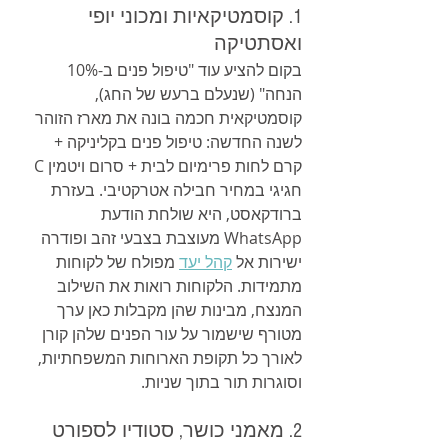
1. קוסמטיקאיות ומכוני יופי 
ואסתטיקה
בקום להציע עוד "טיפול פנים ב-10% 
הנחה" (שנעלם ברעש של החג), 
קוסמטיקאית חכמה בונה את מארז הזוהר 
לשנה החדשה: טיפול פנים בקליניקה + 
קרם לחות פרימיום לבית + סרום ויטמין C 
חגיגי במחיר חבילה אטרקטיבי. בעזרת 
ברודקאסט, היא שולחת הודעת 
WhatsApp מעוצבת בצבעי זהב ופודרה 
ישירות אל 
קהל יעד
 מפולח של לקוחות 
מתמידות. הלקוחות רואות את השילוב 
המנצח, מבינות שהן מקבלות כאן ערך 
מטורף שישמור על עור הפנים שלהן קורן 
לאורך כל תקופת הארוחות המשפחתיות, 
וסוגרות תור בתוך שניות.
2. מאמני כושר, סטודיו לספורט 