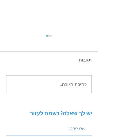
תגובות
כתיבת תגובה...
 פוסטים שמביאים
ניתוח סביבה באמצעות מודל
PESTEL: איך להגן על העסק
מפני שינויי שוק?
יש לך שאלה? נשמח לעזור