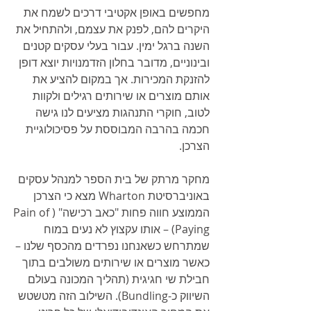
מחפשים באופן אקטיבי דרכים לשמח את 
היקרים להם, לפנק את עצמם, ולהתחיל את 
השנה ברגל ימין. עבור בעלי עסקים קטנים 
ובינוניים, מדובר בחלון הזדמנויות יוצא דופן 
להזנקת המכירות. אך במקום להציע את 
אותם מוצרים או שירותים רגילים ולקוות 
לטוב, חוקרי התנהגות מציעים לנו גישה 
חכמה בהרבה המבוססת על פסיכולוגיית 
הצרכן.
מחקר מרתק של בית הספר למנהל עסקים 
באוניברסיטת Wharton מצא כי הצרכן 
הממוצע חווה פחות "כאב רכישה" (Pain of 
Paying) – אותו עקצוץ לא נעים במוח 
שמתרחש כשאנחנו נפרדים מהכסף שלנו – 
כאשר מוצרים או שירותים משולבים בתוך 
חבילת שי חגיגית (תהליך המכונה בעולם 
השיווק כ-Bundling). השילוב הזה מטשטש 