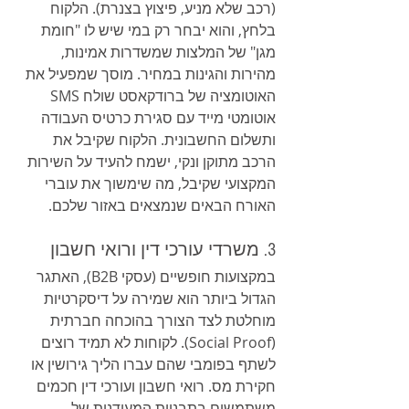
(רכב שלא מניע, פיצוץ בצנרת). הלקוח 
בלחץ, והוא יבחר רק במי שיש לו "חומת 
מגן" של המלצות שמשדרות אמינות, 
מהירות והגינות במחיר. מוסך שמפעיל את 
האוטומציה של ברודקאסט שולח SMS 
אוטומטי מייד עם סגירת כרטיס העבודה 
ותשלום החשבונית. הלקוח שקיבל את 
הרכב מתוקן ונקי, ישמח להעיד על השירות 
המקצועי שקיבל, מה שימשוך את עוברי 
האורח הבאים שנמצאים באזור שלכם.
3. משרדי עורכי דין ורואי חשבון
במקצועות חופשיים (עסקי B2B), האתגר 
הגדול ביותר הוא שמירה על דיסקרטיות 
מוחלטת לצד הצורך בהוכחה חברתית 
(Social Proof). לקוחות לא תמיד רוצים 
לשתף בפומבי שהם עברו הליך גירושין או 
חקירת מס. רואי חשבון ועורכי דין חכמים 
משתמשים בתבניות המעודנות של 