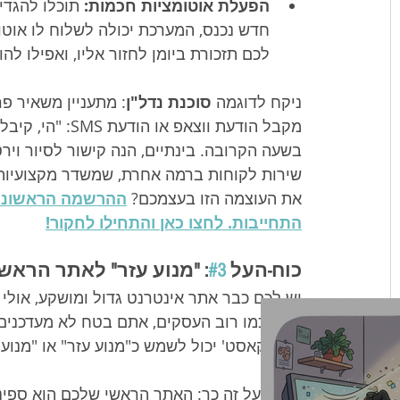
הפעלת אוטומציות חכמות:
 תוכלו להגדי
לכם תזכורת ביומן לחזור אליו, ואפילו לה
ניקח לדוגמה 
סוכנת נדל"ן
: מתעניין משאיר פר
מקבל הודעת ווצא
בשעה הקרובה. בינתיים, הנה קישור לסיור וירט
שירות לקוחות ברמה אחרת, שמשדר מקצועיות ו
את העוצמה הזו בעצמכם? 
ההרשמה הראשונית
התחייבות. לחצו כאן והתחילו לחקור!
כוח-העל 
#3
: "מנוע עזר" לאתר הראש
יש לכם כבר אתר אינטרנט גדול ומושקע, אולי חנ
אתם כמו רוב העסקים, אתם בטח לא מעדכנים א
'ברודקאסט' יכול לשמש כ"מנוע עזר" או "מנוע
חשבו על זה כך: האתר הראשי שלכם הוא ספינת