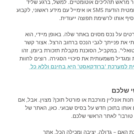
ר מראש תהליכים אוטומטיים. למשל, ברגע שליד 
חדש נכנס, המערכת יכולה לשלוח לו אוטומטית הודעת SMS או אימייל עם מידע ראשוני, לקבוע 
וסיף אותו לרשימת תפוצה ייעודית.
טים על נכס מסוים באתר שלה. באופן מיידי, הוא 
פ או הודעת SMS: "הי, קיבלתי את פנייתך לגבי הנכס ברחוב הרצל. אצור קשר 
ואלי". במקביל, הסוכנת מקבלת תזכורת ביומן. זהו 
מגדיל משמעותית את סיכויי הסגירה. רוצים לחוות 
 למערכת 'ברודקאסט' היא בחינם וללא כל 
י שלכם
ות אונליין מורכבת או פורטל תוכן? מצוין. אבל, אם 
ותו בתוכן חדש על בסיס שבועי. כאן, האתר של 
 טורבו" לאתר הראשי שלכם.
 האם – גדולה, יציבה ומכילה הכל. אתר 