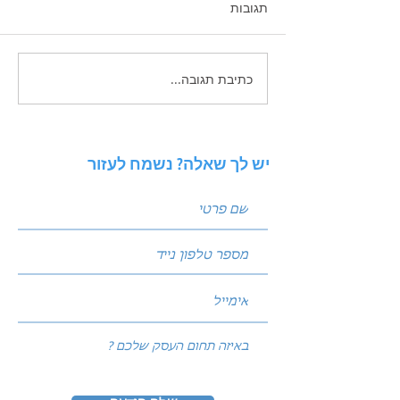
תגובות
כתיבת תגובה...
 פוסטים שמביאים
ניתוח סביבה באמצעות מודל
PESTEL: איך להגן על העסק
מפני שינויי שוק?
יש לך שאלה? נשמח לעזור