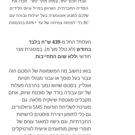
עבדו חכם יותר, צמחו מהר יותר.  חברו את 
המדיה החברתית, השיווק במייל וגיוס הלידים 
שלכם למנוע אוטומציה בעל יעילות גבוהה עם 
BC כדי לפתוח צמיחה של עד +64% בהכנסות.
העלות? החל מ-
439 ש"ח בלבד 
בחודש
 (לא כולל מע"מ), במסגרת מנוי 
חודשי ו
ללא שום התחייבות
.
בואו נחשוב מה המשמעות של הסכום הזה 
עבור בעל מוסך או עבור מנהלי חנויות 
אונליין. בסכום שהוא נמוך בהרבה מעלות 
של יום עבודה בודד של סוכנות שיווק, אתם 
מקבלים מעטפת שיווקית מלאה: גם 
מערכת לשליחת הודעות SMS וניוזלטרים, 
גם כלי לתזמון ויצירת פוסטים לרשתות 
החברתיות, וגם גישה למאגר עצום של 
חומרי שיווק מותאמים אישית לוורטיקלים 