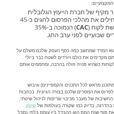
המקצועיים:
 מקיף של חברת הייעוץ הגלובלית 
McKinsey מעיד כי עסקים שמתחילים את מהלכי הפרסום לחגים כ-45 
CAC
שת לקוח (
) הנמוכה ב-35% 
ם שבועיים לפני ערב החג.
Customer Acquisition Cos) הוא המדד שמחשב כמה כסף העסק שלכם משלם על 
 מקדימים את כולם ויורדים לשטח כבר ביולי 
וחות כשהיא פנויה וזולה בהרבה, ומחממים אותם 
מתוכנן מראש לכל התכנים והקמפיינים) וגיבוש 
פרוס את המסרים שלכם בצורה הגיונית. בכתבות 
 החשיבות של מעבר מכיבוי שריפות לניהול שיטתי. 
בהדרגה, בדיוק כמו שקורה בעולמות של 
שיווק 
את סוף שנת המס הוא ההבדל בין עומס בלתי נסבל 