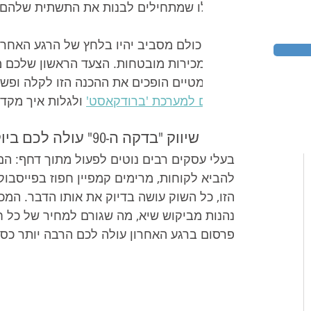
הם אלו שמתחילים לבנות את התשתית שלהם ע
כאשר כולם מסביב יהיו בלחץ של הרגע האחרון,
מלא ומכירות מובטחות. הצעד הראשון שלכם מתח
האוטומטיים הופכים את ההכנה הזו לקלה ופשו
ובחינם למערכת 'ברודקאסט'
 ולגלות איך מקד
מדוע שיווק "בדקה ה-90" עולה לכם ביוקר? המספרים שמאחורי ההכנה המוקדמת
בעלי עסקים רבים נוטים לפעול מתוך דחף: הם
להביא לקוחות, מרימים קמפיין חפוז בפייסבוק
הזו, כל השוק עושה בדיוק את אותו הדבר. המכ
נהנות מביקוש שיא, מה שגורם למחיר של כל ח
פרסום ברגע האחרון עולה לכם הרבה יותר כס