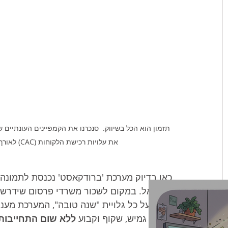
תזמון הוא הכל בשיווק.  סנכרנו את הקמפיינים העונתיים 
את עלויות רכישת הלקוחות (CAC) לאורך כל השנה עם מפת הדרכים החכמה לחגים של BC.
כאן בדיוק מערכת 'ברודקאסט' נכנסת לתמונה
בישראל. במקום לשכור משרדי פרסום שידרשו 
נפרד על כל גלויית "שנה טובה", המערכת מע
חודשי גמיש, שקוף וקבוע 
ללא שום התחייבות 