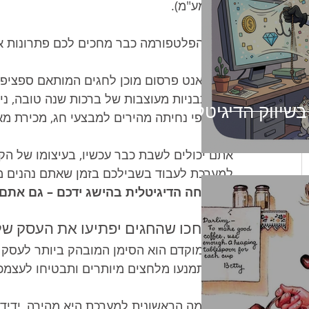
כולל מע"מ).
בתוך הפלטפורמה כבר מחכים לכם פתרונות א
גאנט פרסום מוכן לחגים המותאם ספציפ
תבניות מעוצבות של ברכות שנה טובה, ניוזלטרים ח
 בשיווק הדיגיטלי
דפי נחיתה מהירים למבצעי חג, מכירת מא
אתם יכולים לשבת כבר עכשיו, בעיצומו של הקי
למערכת לעבוד בשבילכם בזמן שאתם נהנים מה
ההצלחה הדיגיטלית בהישג ידכם – גם אתם י
אל תחכו שהחגים יפתיעו את העסק ש
תכנון מוקדם הוא הסימן המובהק ביותר לעסק בו
כסף, תמנעו מלחצים מיותרים ותבטיחו לעצמכ
ההרשמה הראשונית למערכת היא מהירה, ידידו