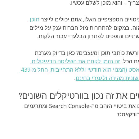
תוכן 
הזה. במקום להתחרות מול חברות ענק על מילים 
תיים והופכים לפתרון הבלעדי עבור הלקוח.
רשת כותבי תוכן ומעצבים? כאן בדיוק מערכת 
 הכל. 
זה הזמן לקחת את השליטה הדיגיטלית 
לידיים שלכם – הירשמו עכשיו למערכת ברודקאסט (המנוי הוא חודשי וללא התחייבות, החל מ-439 
שונית מהירה ולגמרי בחינם
.
 את זה נכון בוורטיקלים השונים?
בואו נראה איך עסקים מתחומים שונים לוקחים את ביטויי הזהב מה-Search Console ומתרגמים 
ודקאסט: