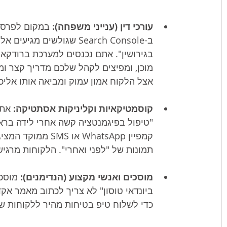
עורכי דין (ענייני משפחה):
 במקום לפרסם 
ב-Search Console שגולשי
בגירושין". אתם נכנסים למערכת ברודקאס
מוכן, ומפיצים לקהל שלכם מדריך קצר וממ
אצל הלקוח אמון עמוק ומביאה אותו אליכ
קוסמטיקאיות וקליניקות אסתטיקה:
 את
"טיפול בפיגמנטציה קשה אחרי לידה בראש
קמפיין WhatsApp א
תמונות של "לפני ואחרי". הלקוחות מרג
מוסכים ואנשי מקצוע (הנדימנים):
 מוסכ
ביונדאי טוסון" לא צריך לכתוב מאמר א
כדי לשלוח טיפ בטיחות מהיר ללקוחות של