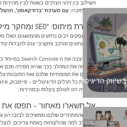
השילוב בין זיהוי הצרכים בשטח לבין מהירות
תמיד תזכרו: 
עם מערכת 'ברודקאסט', ההצלחה
שבירת מיתוס: "SEO ומחקר מילים מיועדים רק לאנשי טכנולוגיה"
בעלי עסקים רבים נרתעים מהמושגים האלו מש
ניתוח נתונים מורכב ותקציבי ענק לחברות קידו
גוגל עיצבה את ה
משלימה את המהלך בכך שהיא מסירה מכם את 
מביאים את המומחיות שלכם ואת התובנות ע
 בשיווק הדיגיטלי
הבשורה הזו לעולם בקלות ובמהירות.
אל תשארו מאחור – תפסו את ב
בזמן שהמתחרים שלכם ממשיכים לבזבז הון על 