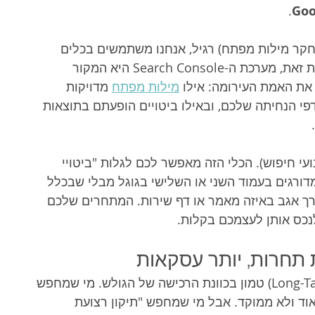
.
Goo
חקר מילות מפתח) רגיל, אנחנו משתמשים בכלים 
חיצוניים שמנחשים מה אנשים מחפשים. לעומת זאת, מערכת ה-Search Console היא המקור 
את האמת העירומה: אילו 
מילות מפתח
 מדויקות 
פי הנחיתה שלכם, ובאילו ביטויים הופעתם בתוצאות 
ועי חיפוש). הכלי הזה מאפשר לכם לגלות "ביטויי 
ורגים בעמוד השני או השלישי בגוגל מבלי שבכלל 
רך אגב באיזה מאמר או דף שירות. המתחרים שלכם 
לנכס אותן לעצמכם בקלות.
 תחרות, יותר עסקאות
הקסם של ביטויי ה"זנב הארוך" (Long-Tail Keywords) טמון בכוונת הרכישה של הגולש. מי שמחפש 
אוד ולא ממוקד. אבל מי שמחפש "תיקון רצועת 