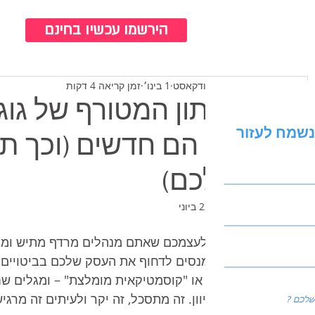
כנ
הירשמו עכשיו בחינם
צוות ברודקאסט
1 בינו׳
זמן קריאה 4 דקות
נשמח לעזור
יום הם חדשים (וכך ת
שלכם)
עודכן:
22 ביוני
תארו לעצמכם שאתם מנהלים מרדף מתיש וממו
אתם מנסים לדחוף את העסק שלכם בביטויים הכי
אביב" או "קוסמטיקאית מומלצת" – ומגלים ש
מכל כיוון. זה מתסכל, זה יקר ולעיתים זה מרג