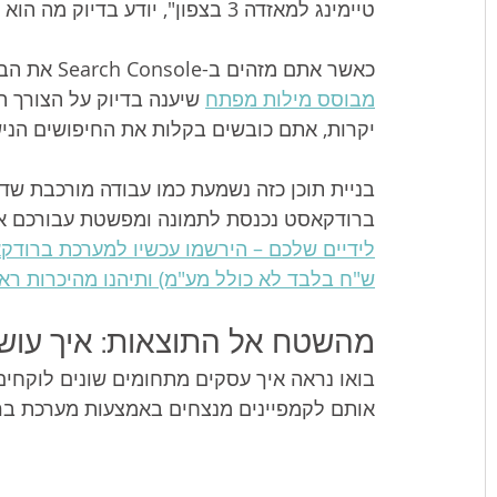
טיימינג למאזדה 3 בצפון", יודע בדיוק מה הוא צריך – והוא מוכן לשלם עכשיו.
כאשר אתם מזהים ב-Search Console את הביטויים הספציפיים האלו, אתם יכולים לייצר 
מבוסס מילות מפתח
 שיענה בדיוק על הצורך 
יקרות, אתם כובשים בקלות את החיפושים הניש
בניית תוכן כזה נשמעת כמו עבודה מורכבת שדו
ברודקאסט נכנסת לתמונה ומפשטת עבורכם את
ש"ח בלבד לא כולל מע"מ) ותיהנו מהיכרות רא
מהשטח אל התוצאות: איך עושים
אותם לקמפיינים מנצחים באמצעות מערכת בר