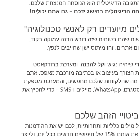
 התגובה הדיגיטלית הוא הנוסחה המנצחת שלכם. 
 הדיגיטלית בהישג ידכם – גם אתם יכולים!
ום שהם בטוחים שזה דורש הבנה עמוקה בקוד, 
ם אתרים. זהו מיתוס ישן שחייבים לנפץ.
-Search Console במיוחד כדי שיהיה נגיש וקל להבנה, ומערכת ברודקאסט 
הצורך בעיצוב או בכתיבה מורכבת מאפס. אתם 
ל מה שהלקוחות שלכם מחפשים, והמערכת מספקת 
לכם את כל הכלים הדיגיטליים – פייסבוק, אינסטגרם, WhatsApp, מיילים ו-SMS – כדי להפיץ את 
יטויי הזהב שלכם
מילים כלליות ותחרותיות, לכם יש את ההזדמנות 
להקשיב למה שהלקוחות באמת צריכים, לנצל את אותם 15% של חיפושים חדשים בכל יום, ולייצר 