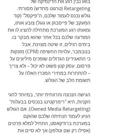
בואו נבין רגע את הדינמיקה של 
Retargeting (טרגוט מחדש) מסורתי. 
גולש נכנס לעמוד שלכם, ה"פיקסל" (קוד 
המעקב של פייסבוק או גוגל) צובע אותו, 
ומאותו רגע המערכת מתחילה להציג לו את 
המודעה שלכם בכל אתר שהוא מבקר בו. 
בימים רגילים, זו שיטה מצוינת. אבל 
בנובמבר, עלויות החשיפה (CPM) מזנקות 
כי התאגידים הגדולים שופכים מיליונים על 
פרסום. עסק קטן פשוט לא יכול – ולא צריך 
– להתחרות במחירי המכרז האלה על 
תשומת הלב של הגולש.
הגישה הנכונה והרווחית יותר, במיוחד לחגי 
הקניות, היא "רימרקטינג בנכסים בבעלות" 
(Owned Media Retargeting). אם הגולש 
הגיע לעמוד הנחיתה שלכם שהוקם 
במערכת ברודקאסט, התחיל למלא פרטים 
(אפילו רק שם וטלפון) אך לא סיים את 