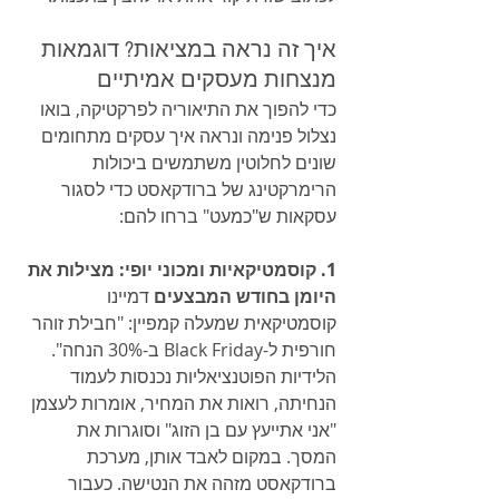
איך זה נראה במציאות? דוגמאות 
מנצחות מעסקים אמיתיים
כדי להפוך את התיאוריה לפרקטיקה, בואו 
נצלול פנימה ונראה איך עסקים מתחומים 
שונים לחלוטין משתמשים ביכולות 
הרימרקטינג של ברודקאסט כדי לסגור 
עסקאות ש"כמעט" ברחו להם:
1. קוסמטיקאיות ומכוני יופי: מצילות את 
היומן בחודש המבצעים
 דמיינו 
קוסמטיקאית שמעלה קמפיין: "חבילת זוהר 
חורפית ל-Black Friday ב-30% הנחה". 
הלידיות הפוטנציאליות נכנסות לעמוד 
הנחיתה, רואות את המחיר, אומרות לעצמן 
"אני אתייעץ עם בן הזוג" וסוגרות את 
המסך. במקום לאבד אותן, מערכת 
ברודקאסט מזהה את הנטישה. כעבור 