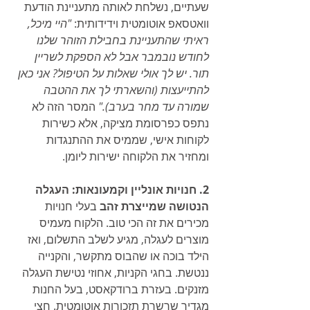
שעתיים, נשלחת לאותה מתעניינת הודעת 
וואטסאפ אוטומטית וידידותית: 
"היי מיכל, 
ראיתי שהתעניינת בחבילת הזוהר שלנו 
לחודש נובמבר אבל לא הספקת לשריין 
תור. יש לך אולי שאלות על הטיפול? אני כאן 
להתייעצות (והשארתי לך את ההטבה 
שמורה עד מחר בערב)."
 המסר הזה לא 
נתפס כפרסומת מציקה, אלא כשירות 
לקוחות אישי, שממיס את ההתנגדות 
ומחזיר את הלקוחה ישירות ליומן.
2. חנויות אונליין וקמעונאות: העגלה 
הנטושה שמייצרת זהב
 בעלי חנויות 
מכירים את זה הכי טוב. הלקוח מעמיס 
מוצרים לעגלה, מגיע לשלב התשלום, ואז 
הילד בוכה או שהבוס מתקשר, והקנייה 
ננטשת. בחגי הקניות, אחוזי נטישת העגלה 
מזנקים. בעזרת ברודקאסט, בעל החנות 
מגדיר שרשרת תזכורות אוטומטית. חצי 