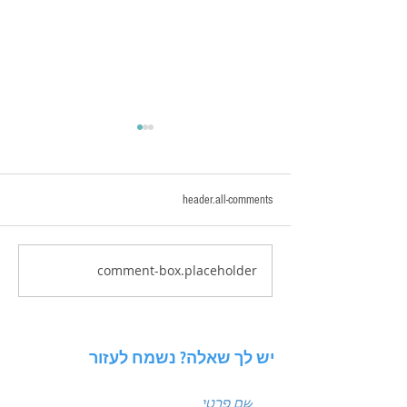
header.all-comments
comment-box.placeholder
איך לכתוב פוסטים שמביאים
לידים: נוסחת הקידום
המנצחת של עולם השיווק
יש לך שאלה? נשמח לעזור