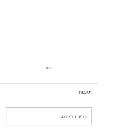
תגובות
כתיבת תגובה...
אסטרטגיות חכמות לשיווק
לעסקים קטנים