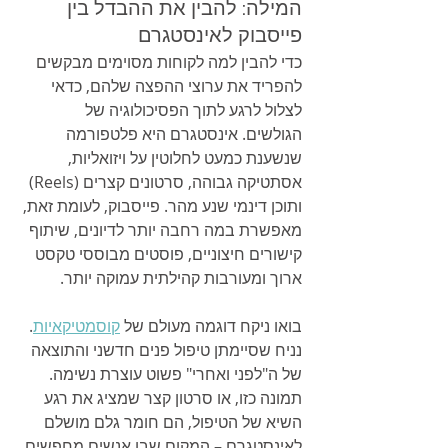
המילה: להבין את ההבדל בין 
פייסבוק לאינסטגרם
כדי להבין למה לקוחות מסוימים מבקשים 
להפריד את ערוצי ההפצה שלהם, כדאי 
לצלול לרגע לתוך הפסיכולוגיה של 
הגולשים. אינסטגרם היא פלטפורמה 
שנשענת כמעט לחלוטין על ויזואליות, 
אסתטיקה גבוהה, סרטונים קצרים (Reels) 
ותוכן דינמי שנע מהר. פייסבוק, לעומת זאת, 
מאפשרת במה רחבה יותר לדיונים, שיתוף 
קישורים חיצוניים, פוסטים מבוססי טקסט 
ארוך ומעורבות קהילתית עמוקה יותר.
בואו ניקח דוגמה מעולם של 
קוסמטיקאיות
. 
נניח שסיימתן טיפול פנים חדשני והתוצאה 
של ה"לפני ואחרי" פשוט עוצרת נשימה. 
תמונה כזו, או סרטון קצר שמציג את רגע 
השיא של הטיפול, הם חומר גלם מושלם 
לאינסטגרם – המקום שבו אנשים מחפשים 