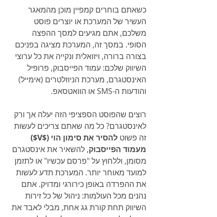
כשאתם בוחרים קמפיין מוכן מהמאגר 
העשיר של המערכת או יוצרים פוסט 
משלכם, אתם מגיעים למסך ההפצה 
הסופי. במסך זה, המערכת מציגה בפניכם 
בצורה ברורה, ויזואלית ונקייה את כל ערוצי 
השיווק שלכם: עמוד הפייסבוק, פרופיל 
האינסטגרם, מערכת הניוזלטרים (אימייל) 
והודעות ה-SMS או הוואטסאפ.
רוצים שהפוסט הספציפי הזה יעלה אך ורק 
לאינסטגרם? כל מה שאתם צריכים לעשות 
זה פשוט 
להסיר את סימון הוי ($V$) 
מעמוד הפייסבוק
, להשאיר את אינסטגרם 
מסומן, וללחוץ על "פרסם עכשיו" או לתזמן 
למועד מאוחר יותר. המערכת תדע לעשות 
את ההפרדה באופן כירורגי ומדויק. אתם 
נהנים מכל העולמות: ניהול של כל זירות 
השיווק תחת קורת גג אחת, מבלי לאבד את 