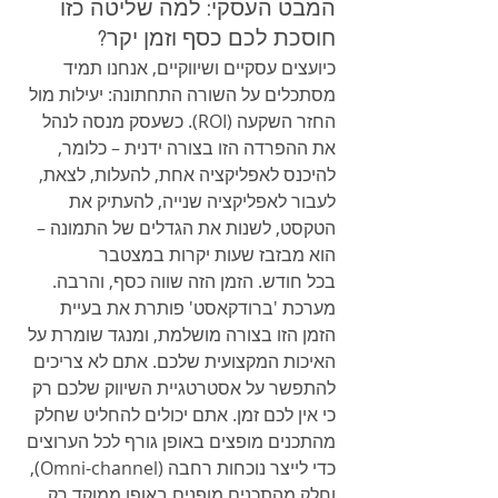
המבט העסקי: למה שליטה כזו 
חוסכת לכם כסף וזמן יקר?
כיועצים עסקיים ושיווקיים, אנחנו תמיד 
מסתכלים על השורה התחתונה: יעילות מול 
החזר השקעה (ROI). כשעסק מנסה לנהל 
את ההפרדה הזו בצורה ידנית – כלומר, 
להיכנס לאפליקציה אחת, להעלות, לצאת, 
לעבור לאפליקציה שנייה, להעתיק את 
הטקסט, לשנות את הגדלים של התמונה – 
הוא מבזבז שעות יקרות במצטבר 
בכל חודש. הזמן הזה שווה כסף, והרבה.
מערכת 'ברודקאסט' פותרת את בעיית 
הזמן הזו בצורה מושלמת, ומנגד שומרת על 
האיכות המקצועית שלכם. אתם לא צריכים 
להתפשר על אסטרטגיית השיווק שלכם רק 
כי אין לכם זמן. אתם יכולים להחליט שחלק 
מהתכנים מופצים באופן גורף לכל הערוצים 
כדי לייצר נוכחות רחבה (Omni-channel), 
וחלק מהתכנים מופנים באופן ממוקד רק 