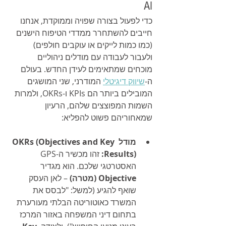
AI
כדי לפעול בצורה שפויה וממוקדת, אנחנו 
חייבים להשתחרר ממדדי הטיפוח הישנים 
(כמו כמות לייקים או עוקבים חולפים) 
ולעבור לעבודה עם מודלים ניהוליים 
מוכחים שמתאימים לעידן החדש. בעולם 
ה-
שיווק דיגיטלי
 המודרני, שני המושגים 
המובילים ביותר הם KPIs ו-OKRs, ולמרות 
השמות המפוצצים שלהם, הרעיון 
שמאחוריהם פשוט להפליא:
מודל OKRs (Objectives and Key 
Results):
 זהו מכשיר ה-GPS 
האסטרטגי שלכם. הוא מגדיר 
Objective (מטרה)
 – לאן העסק 
שואף להגיע (למשל: "לבסס את 
המשרד כאוטוריטה הבלתי מעורערת 
בתחום דיני המשפחה באזור המרכז 