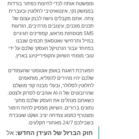
ומפשטת אותה לכדי לחיצות כפתור בודדות 
בממשק נקי, אינטואיטיבי לחלוטין ובעברית 
צחה. אתם מקבלים גישה לבנק עצום של 
תכנים מוכנים, עיצובים מרהיבים, הודעות 
SMS מנוסחות מראש, קמפיינים חגיגיים 
במייל ותרחישי וואטסאפ חכמים שנבנו 
במיוחד עבור הורטיקל העסקי שלכם על ידי 
טובי מומחי השיווק והקופירייטינג בארץ.
המערכת דואגת באופן אוטומטי שהעמודים 
שלכם יהיו מהירים להפליא, מותאמים 
לחלוטין לסלולר, ובעלי מבנה קוד מושלם 
שהרובוטים של ה-AI אוהבים לסרוק ולצטט. 
כשאתם מנהלים את העסק שלכם מתוך 
נתונים ברורים, השיווק מפסיק להיות הימור 
ומצטרף כמנוע צמיחה יציב ושקט שעובדת 
בשבילכם 24/7 מאחורי הקלעים.
חוק הברזל של העידן החדש:
 אל 