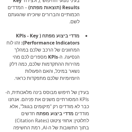
בעיני מנועי החיפוש"), ולצידה 
Key 
Results (תוצאות מפתח)
 – המדדים 
הכמותיים והברורים שיוכיחו שהגעתם 
לשם.
מדדי ביצוע מפתח (KPIs - Key 
Performance Indicators):
 זהו לוח 
המחוונים של הרכב שלכם במהלך 
הנסיעה. ה-
KPIs
 מספרים לכם מהי 
מהירות ההתקדמות שלכם, כמה דלק 
נשאר במיכל, והאם הפעולות 
היומיומיות שלכם מתפקדות כראוי.
בעידן של חיפוש מבוסס בינה מלאכותית, ה-
KPIs המסורתיים משנים את פניהם. אנחנו 
כבר לא מודדים רק "מיקומים בגוגל", אלא 
מודדים 
מדדי ביצוע מפתח
 חדשים 
לחלוטין: אחוזי ציטוט (Citation Rates) 
בתוך התשובות של ה-AI, רמת החשיפה 