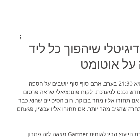
יסה למערכת
תוכניות ומחירים
מי אנחנו
 הדיגיטלי שיהפוך כל ליד
על אוטומט
תארו לעצמכם את הסיטואציה הבאה: השעה היא 21:30 בערב, אתם סוף סוף יושבים על הספה 
ד חדש נכנס למערכת. לקוח פוטנציאלי שראה פרסום 
ם תחזרו אליו מחר בבוקר, רוב הסיכויים שהוא כבר 
תחרה שהגיב מהר יותר. אם תחזרו אליו עכשיו, פגעתם 
הדילמה הזו קורעת בעלי עסקים רבים, אך חברת הייעוץ הבינלאומית Gartner מצאה לזה פתרון 