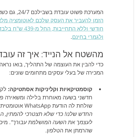
המערכת פשוט עובדת בשבילכם 24/7, גם כשאתם ישנים, נוהגים או נמצאים בחופשה משפחתית. 
הזמן להעביר את העסק שלכם לאוטומציה מלאה
חודשי וללא התחי
ולגמרי בחינם
.
מהשטח אל הנייד: איך זה עובד
כדי להבין את העוצמה של התהליך, בואו נראה 
המכירה של בעלי עסקים מתחומים שונים:
קוסמטיקאיות וקליניקות אסתטיקה:
 לקו
חדשני בשעה מאוחרת בלילה ומשאירה פר
שולחת לה הודעת WhatsApp אוטומטית וחמה: 
החדש שלנו! כדי שלא תצטרכי להמתין, הנה
לעצמך את השעה המושלמת עבורך"
. מיכ
שהרמתן את הטלפון.