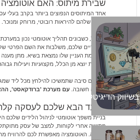
שבירת מיתוס: האם אוטומציה 
אחד המיתוסים הנפוצים ביותר בקרב בעלי עסק
לעסק שלהם להיראות רובוטי, מרוחק ומנוכר. ז
בפועל, כשבונים תהליך אוטומטי נכון במערכת
הייחודיים שלכם, משלבות את השם הפרטי של הל
שבו רמת העניין שלו נמצאת בשיא. מתן מענה מ
לקוחות יוצא מן הכלל, מקצועיות ויעילות גבוהה
אין שום סיבה שתמשיכו להילחץ מכל ליד שמגי
פגישה חשובה. 
עם מערכת 'ברודקאסט', ההצל
 בשיווק הדיגיטלי
הצעד הבא שלכם לעסקה קלה 
בניית משפך אוטומטי לניהול הלידים שלכם הי
מתישה אחרי לקוחות, למצב של עסק מתוקתק 
ונעימה. האוטומציה מאפשרת לכם להרוויח מח