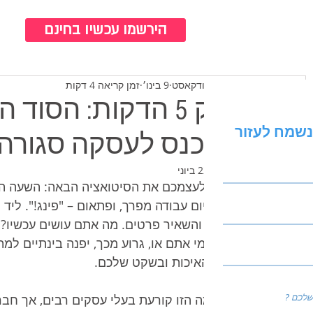
כנ
הירשמו עכשיו בחינם
צוות ברודקאסט
9 בינו׳
זמן קריאה 4 דקות
חוק 5 הדקות: הסוד
נשמח לעזור
שנכנס לעסקה סגורה 
עודכן:
22 ביוני
אחרי יום עבודה מפרך, ופתאום – "פינג!". לי
שלכם והשאיר פרטים. מה אתם עושים עכשיו? א
ישכח מי אתם או, גרוע מכך, יפנה בינתיים למ
בזמן האיכות ובשקט שלכם.