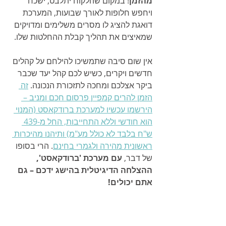
מהזמן
! במקום שהלקוח יתלבט, ישכח 
ויחפש חלופות לאורך שבועות, המערכת 
דואגת להציג לו מסרים משלימים ומדויקים 
שמאיצים את תהליך קבלת ההחלטות שלו.
אין שום סיבה שתמשיכו להילחם על קהלים 
חדשים ויקרים, כשיש לכם קהל יעד שכבר 
ביקר אצלכם ומחכה לתזכורת הנכונה. 
זה 
הזמן להרים קמפיין פרסום חכם ומניב – 
הירשמו עכשיו למערכת ברודקאסט (המנוי 
הוא חודשי וללא התחייבות, החל מ-439 
ש"ח בלבד לא כולל מע"מ) ותיהנו מהיכרות 
ראשונית מהירה ולגמרי בחינם
. הרי בסופו 
של דבר, 
עם מערכת 'ברודקאסט', 
ההצלחה הדיגיטלית בהישג ידכם – גם 
אתם יכולים!