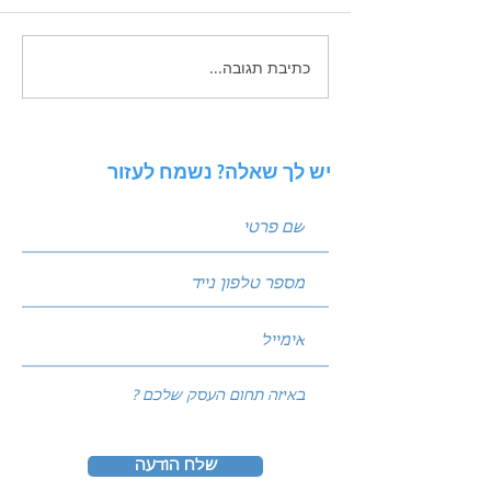
כתיבת תגובה...
 פוסטים שמביאים
ניתוח סביבה באמצעות מודל
PESTEL: איך להגן על העסק
מפני שינויי שוק?
יש לך שאלה? נשמח לעזור
שלח הודעה