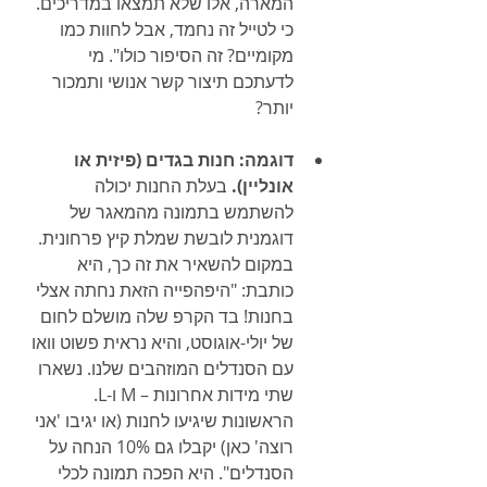
המארה, אלו שלא תמצאו במדריכים. 
כי לטייל זה נחמד, אבל לחוות כמו 
מקומיים? זה הסיפור כולו". מי 
לדעתכם תיצור קשר אנושי ותמכור 
יותר?
דוגמה: חנות בגדים (פיזית או 
אונליין).
 בעלת החנות יכולה 
להשתמש בתמונה מהמאגר של 
דוגמנית לובשת שמלת קיץ פרחונית. 
במקום להשאיר את זה כך, היא 
כותבת: "היפהפייה הזאת נחתה אצלי 
בחנות! בד הקרפ שלה מושלם לחום 
של יולי-אוגוסט, והיא נראית פשוט וואו 
עם הסנדלים המוזהבים שלנו. נשארו 
שתי מידות אחרונות – M ו-L. 
הראשונות שיגיעו לחנות (או יגיבו 'אני 
רוצה' כאן) יקבלו גם 10% הנחה על 
הסנדלים". היא הפכה תמונה לכלי 