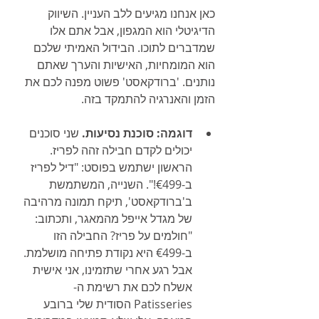
כאן אנחנו מגיעים ללב העניין. השיווק 
הדיגיטלי הוא המגפון, אבל אתם אלו 
שמדברים לתוכו. הבידול האמיתי שלכם 
הוא המומחיות, האישיות והערך שאתם 
נותנים. 'ברודקאסט' פשוט מפנה לכם את 
הזמן והאנרגיה להתמקד בזה.
דוגמה: סוכנת נסיעות.
 שני סוכנים 
יכולים לקדם חבילה זהה לפריז. 
הראשון ישתמש בפוסט: "דיל לפריז 
ב-€499!". השנייה, המשתמשת 
ב'ברודקאסט', תיקח תמונה מרהיבה 
של מגדל אייפל מהמאגר, ותכתוב: 
"חולמים על פריז? החבילה הזו 
ב-€499 היא נקודת פתיחה מושלמת. 
אבל רגע אחרי שתזמינו, אני אישית 
אשלח לכם את רשימת ה-
Patisseries הסודית שלי ברובע 