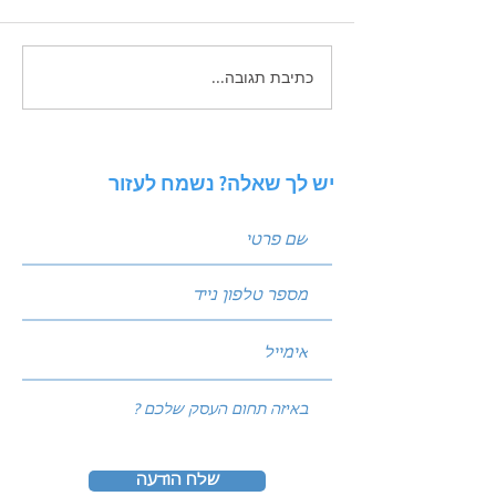
כתיבת תגובה...
 פוסטים שמביאים
ניתוח סביבה באמצעות מודל
PESTEL: איך להגן על העסק
מפני שינויי שוק?
יש לך שאלה? נשמח לעזור
שלח הודעה