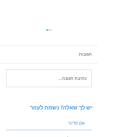
תגובות
כתיבת תגובה...
 פוסטים שמביאים
ניתוח סביבה באמצעות מודל
PESTEL: איך להגן על העסק
מפני שינויי שוק?
יש לך שאלה? נשמח לעזור