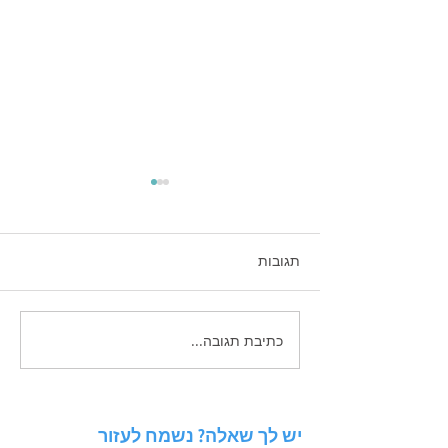
תגובות
כתיבת תגובה...
 פוסטים שמביאים
ניתוח סביבה באמצעות מודל
PESTEL: איך להגן על העסק
מפני שינויי שוק?
יש לך שאלה? נשמח לעזור