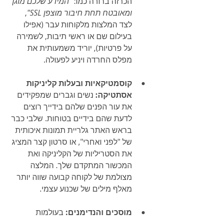
הכרזה ברורה כמו: 
"המידע שלכם מוגן 
ומאובטח תחת חיבור מוצפן SSL"
, 
לצד המלצות מלקוחות עבר (אפילו 
בעילום שם או ראשי תיבות, לשמירה 
על פרטיות), יוריד משמעותית את 
מפלס החרדה ויניע לפעולה.
קוסמטיקאיות ובעלות קליניקות 
אסתטיקה:
 נשים וגברים שמפקידים 
את עור הפנים שלהם בידייך רוצים 
לדעת שהם בידיים בטוחות. שלבי כבר 
בראש האתר גלריית תמונות איכותית 
של "לפני ואחרי", או סרטון קצר המציג 
את הסטריליות של הקליניקה ואת 
המכשור המתקדם שלך. המלצה 
מצולמת של לקוחה קבועה שווה יותר 
מאלף מילים של שכנוע עצמי.
מוסכים והנדימנים:
 בעולמות 