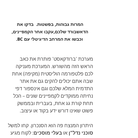
המרות גבוהות, בפשטות.  בדקו את 
הדאשבורד שלכם,עקבו אחר הקמפיינים, 
וכבשו את המרחב הדיגיטלי עם BC.
מערכת 'ברודקאסט' פותרת את כאב 
הראש הזה מהשורש. המערכת מעניקה 
לכם פלטפורמה הוליסטית (מקיפה) אחת 
שבה אתם יכולים להקים גם את אתר 
התדמית המלא שלכם וגם אינספור דפי 
נחיתה ממוקדים לקמפיינים שונים – הכל 
תחת קורת גג אחת, בעברית ובממשק 
פשוט שאינו דורש ידע בקוד או עיצוב.
היתרון המנצח פה הוא הסנכרון. קחו למשל 
סוכני נדל"ן
 או 
בעלי מוסכים
: לקוח מגיע 