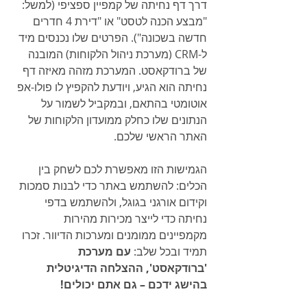
דרך דף נחיתה של קמפיין ספציפי (למשל: 
"מבצע הכנה לטסט" או "דירת 4 חדרים 
חדשה בשכונה"). הפרטים שלו נכנסים מיד 
ל-CRM (מערכת ניהול הלקוחות) המובנה 
של ברודקאסט. המערכת מזהה מאיזה דף 
נחיתה הוא הגיע, ויודעת להקפיץ לו פולו-אפ 
אוטומטי בהתאם, ובמקביל לשמור על 
הנתונים שלו כחלק ממועדון הלקוחות של 
האתר הראשי שלכם.
הגמישות הזו מאפשרת לכם לשחק בין 
הכלים: להשתמש באתר כדי לבנות סמכות 
וקידום אורגני בגוגל, ולהשתמש בדפי 
נחיתה כדי לייצר מכירות מהירות 
מקמפיינים ממומנים ומערכות הדיוור. זכרו 
תמיד ובכל שלב: 
עם מערכת 
'ברודקאסט', ההצלחה הדיגיטלית 
בהישג ידכם – גם אתם יכולים!