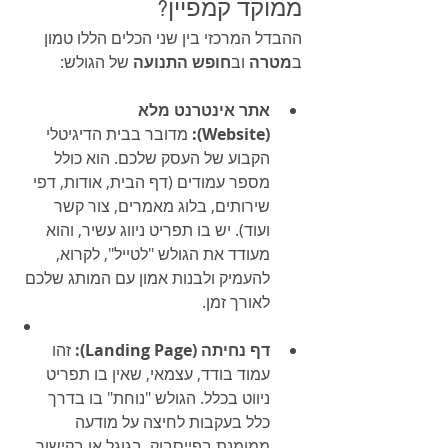
ממוקד קמפיין?
ההבדל המרכזי בין שני הכלים הללו טמון 
ב
מטרה
 וב
חופש התנועה
 של הגולש:
אתר אינטרנט מלא 
(Website):
 מדובר בבית הדיגיטלי 
הקבוע של העסק שלכם. הוא כולל 
מספר עמודים (דף הבית, אודות, דפי 
שירותים, בלוג מאמרים, צור קשר 
ועוד). יש בו תפריט ניווג עשיר, והוא 
מעודד את הגולש "לטייל", לקרוא, 
להעמיק ולבנות אמון עם המותג שלכם 
לאורך זמן.
דף נחיתה (Landing Page):
 זהו 
עמוד בודד, עצמאי, שאין בו תפריט 
ניווט בכלל. הגולש "נוחת" בו בדרך 
כלל בעקבות לחיצה על מודעה 
ממומנת בפייסבוק, בגוגל או בקישור 