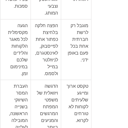
וצבעי 
סמכות.
המותג.
מוגבל רק 
הפצה חלקה 
הגעה 
לרשת 
בלחיצת 
מקסימלית 
חברתית 
כפתור אחת 
לכל מאגר 
אחת בכל 
לפייסבוק, 
הלקוחות 
פעם באופן 
לאינסטגרם, 
והלידים 
ידני.
לניוזלטר 
שלכם 
במייל 
במינימום 
ולסמס.
זמן.
טקסט ארוך 
הדגשה 
העברת 
ומייגע 
ויזואלית של 
המסר 
שלעיתים 
משפטי 
השיווקי 
לקוחות לא 
המפתח 
בשנייה 
טורחים 
המרגשים 
הראשונה, 
לקרוא.
והמניעים 
המובילה 
ביותר 
לעלייה 