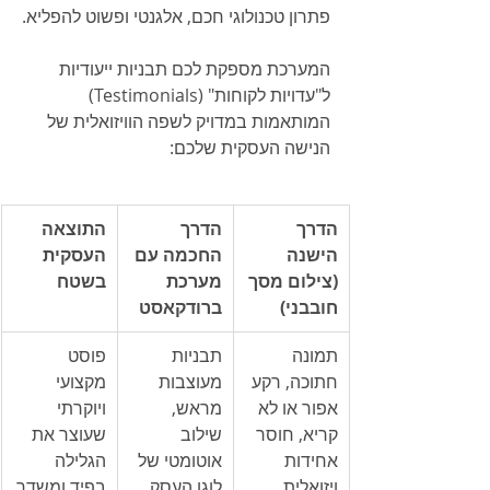
פתרון טכנולוגי חכם, אלגנטי ופשוט להפליא.
המערכת מספקת לכם תבניות ייעודיות 
ל"עדויות לקוחות" (Testimonials) 
המותאמות במדויק לשפה הוויזואלית של 
הנישה העסקית שלכם:
הדרך 
הדרך 
התוצאה 
הישנה 
החכמה עם 
העסקית 
(צילום מסך 
מערכת 
בשטח
חובבני)
ברודקאסט
תמונה 
תבניות 
פוסט 
חתוכה, רקע 
מעוצבות 
מקצועי 
אפור או לא 
מראש, 
ויוקרתי 
קריא, חוסר 
שילוב 
שעוצר את 
אחידות 
אוטומטי של 
הגלילה 
ויזואלית.
לוגו העסק 
בפיד ומשדר 