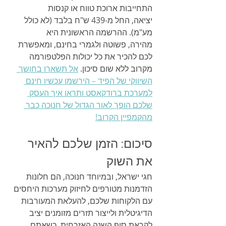
התחייבות ארוכת טווח או קנסות 
יציאה, החל מ-439 ש"ח בלבד (לא כולל 
מע"מ). ההרשמה הראשונית היא 
מהירה, פשוטה ולגמרי בחינם, ומאפשרת 
לכם להכיר את כל יכולות הפלטפורמה 
מקרוב ללא שום סיכון. 
אל תשארו בחושך 
השיווקי של הפיד – הירשמו עכשיו חינם 
למערכת ברודקאסט ותראו איך העסק 
שלכם הופך לאור הגדול של חנוכה כבר 
מהקמפיין הקרוב!
סיכום: הזמן שלכם להאיר 
את השוק
חגי ישראל, ובמיוחד חנוכה, הם חלונות 
הזדמנות מטורפים לחיזוק מערכות היחסים 
עם הלקוחות שלכם, להעלאת המעורבות 
הדיגיטלית ולייצור תזרים מזומנים יציב 
לקראת סוף השנה האזרחית. כשאתם 