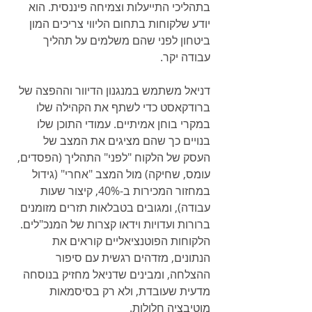
בתהליכי התייעלות וצמיחה פיננסית. הוא 
יודע שלקוחות בתחום הליווי צריכים המון 
ביטחון לפני שהם משלמים על תהליך 
עבודה יקר.
דניאל משתמש במנגנון הדיוור וההפצה של 
ברודקאסט כדי לשתף את הקהילה שלו 
במקרי בוחן אמיתיים. עמודי התוכן שלו 
בנויים כך שהם מציגים את המצב של 
העסק של הלקוח "לפני" התהליך (הפסדים, 
עומס, שחיקה) מול המצב "אחרי" (גידול 
במחזור המכירות ב-40%, קיצור שעות 
עבודה), ומגובים בטבלאות תזרים מזומנים 
ברורות ועדויות וידאו קצרות של המנכ"לים. 
הלקוחות הפוטנציאליים קוראים את 
הנתונים, מזדהים רגשית עם סיפור 
ההצלחה, ומבינים שדניאל מחזיק בנוסחה 
מדעית שעובדת, ולא רק בסיסמאות 
מוטיבציה חלולות.