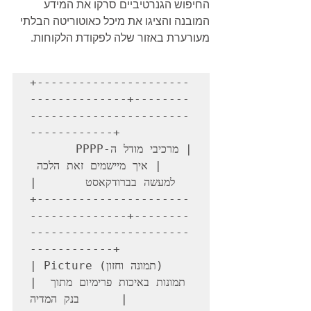
החיפוש הגנרטיביים סרקו את המידע 
המובנה והציגו את מיכל כאוטוריטה הבלתי 
מעורערת באזור שלה לפקודת הלקוחות.
+----------------------
--------------+--------
-----------------------
------------+

| מרכיבי מודל ה-PPPP    
| איך מיישמים זאת הלכה 
+----------------------
--------------+--------
-----------------------
------------+

| Picture (תמונה וחזון)               
| תמונות באיכות פרימיום מתוך 
בנק המדיה      |
