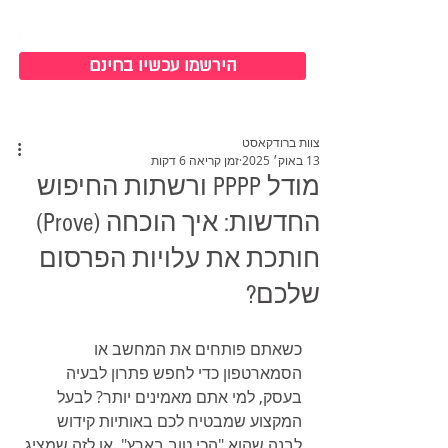
כניסה למערכת
הירשמו עכשיו בחינם
צוות ברודקאסט
13 באוק׳ 2025
זמן קריאה 6 דקות
מודל PPPP ורשתות החיפוש
החדשות: איך הוכחה (Prove)
חותכת את עלויות הפרסום
שלכם?
כשאתם פותחים את המחשב או 
הסמארטפון כדי לחפש פתרון לבעיה 
בעסק, למי אתם מאמינים יותר? לבעל 
המקצוע שמבטיח לכם באותיות קידוש 
לבנה שהוא "הכי טוב בארץ", או לזה שמציג 