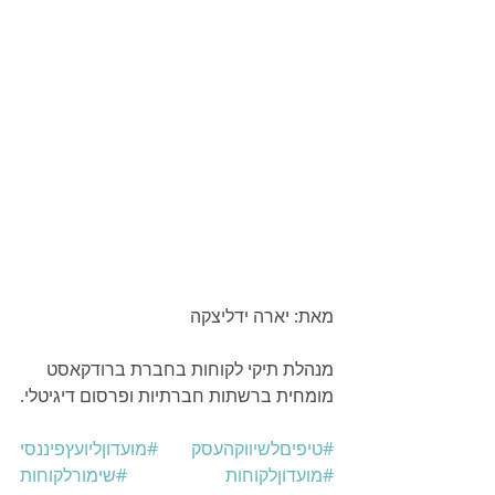
מאת: יארה ידליצקה  
מנהלת תיקי לקוחות בחברת ברודקאסט
מומחית ברשתות חברתיות ופרסום דיגיטלי.
#טיפיםלשיווקהעסק
#מועדוןליועץפיננסי
#מועדוןלקוחות
#שימורלקוחות