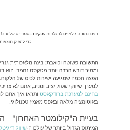
כדי להפיק תוצאות 
התשובה פשוטה וכואבת: בינה מלאכותית גנרית
וממיר דורש הרבה יותר מטקסט נחמד. הוא דורש
הפצה חכמה שמגיעה ישירות לכיס של הלקוח. כד
למערך שיווקי שפוי, יציב ומניב, אתם לא צריכ
בחינם למערכת ברודקאסט
 ותראו איך אתם ל
באוטומציה מלאה ובאפס מאמץ טכנולוגי.
בעיית ה"קילומטר האחרון" – ה-AI מייצר, אבל מי מפיץ?
המיתוס הגדול ביותר של עולם ה-
שיווק דיגיטלי