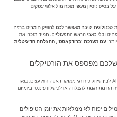
ל בסיס ניסיון מעשי מוכח מול אלפי עסקים 
ת טכנולוגית יציבה מאפשר לכם להפיק חומרים ברמה 
חים ובלי כאבי הראש התפעוליים. תמיד תזכרו את 
תר: 
עם מערכת 'ברודקאסט', ההצלחה הדיגיטלית 
שטח אל הקופה: למה ה-AI שלכם מפספס את הורטיקלים 
כדי להבין עד כמה המרחק בין טקסט גנרי מה-AI לבין שיווק כירורגי ממוקד דאטה הוא עצום, בואו 
הזו מתורגמת להצלחה או לכישלון פיננסי ביומיום 
מיכל מנהלת קליניקה מתקדמת לטיפולי פנים. כשהיא מבקשת מה-AI לכתוב לה פוסט, הוא מייצר 