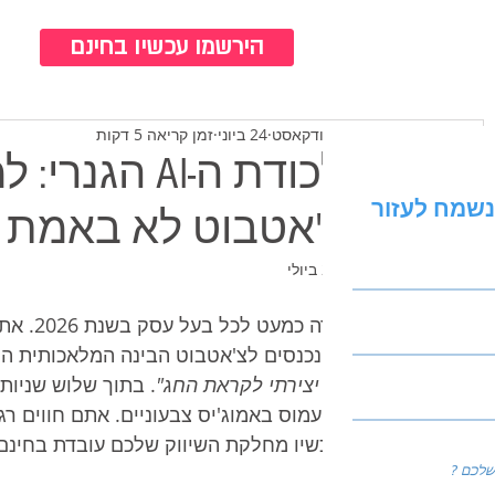
כנ
הירשמו עכשיו בחינם
צוות ברודקאסט
24 ביוני
זמן קריאה 5 דקות
מלכודת ה-AI 
נשמח לעזור
בצ'אטבוט לא באמת ת
עודכן:
2 ביולי
זה קורה
הנייד, נכנסים לצ'אטבוט הבינה המלאכותית הח
שיווקי יצירתי לקראת החג"
. בתוך שלוש שניות
כתיב ועמוס באמוג'יס צבעוניים. אתם חווים 
ושמעכשיו מחלקת השיווק שלכם עובדת בחינם