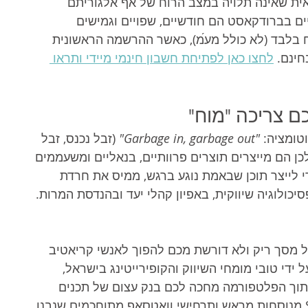
ת שאינה תלויה במצב הרוח של אף אלגוריתם 
יים בברודקאסט הם חודשיים, שפויים וגמישים 
 וללא שום התחייבות, החל מ-439 ש"ח בלבד (לא כולל מע́מ), כאשר ההרשמה הראשונית 
ינם. 
לחצו כאן לפתיחת חשבון חינמי מיידי ותראו 
ם צריכה "מוח"
טומציה: 
"Garbage in, garbage out"
 (זבל נכנס, זבל 
כלליות, ולכן הם מייצרים תוצרים פרוותיים, בנאליים ומשעממים 
 לייצר תוכן שבאמת נוגע ברגש, ממיס את חרדת 
יכולוגיה שיווקית, באפיון קהלי יעד ובהנדסת המרות. 
מסך ריק ולא דורשת מכם להפוך לאנשי קריאטיב 
די טובי מומחי השיווק והקופירייטינג בישראל, 
תוך הפלטפורמה מחכה לכם בנק עצום של תכנים 
מוכנים, קמפיינים חגיגיים לחגים, הודעות SMS מנוסחות מראש ותרחישי וואטסאפ מתוחכמים שנבנו 