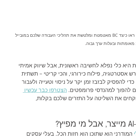
הפכו נתונים גולמיים להצלחות עסקיות בסטנדרט של זהב!  ראו כיצד BC מאטמטת ומלטשת את תהליכי העבודה שלכם במובייל 
מאומתות ובעלות ערך גבוה. 
 היא כלי נפלא לחשיבה ראשונית, אבל שיווק אמיתי 
 אסטרטגיה, פילוח כירורגי, והכי קריטי – תשתית 
י להפסיק לבזבז זמן יקר על ניסוי וטעייה ולעבור 
ים להפוך למהנדסי פרומפטים. 
הצטרפו כבר עכשיו 
וקחים את השליטה על התזרים שלכם בקלות, 
 המודרני הוא שתוכן הוא חזות הכל. בעלי עסקים 