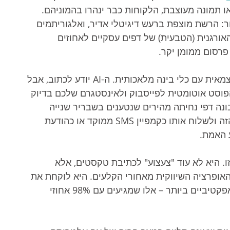
 תמונה מעוצבת, הלקוחות כבר ינהרו בהמוניהם. 
 ההיפך הגמור: הרשת מוצפת ברעש דיגיטלי אדיר, ואלגוריתמים 
רגנית (הטבעית) של דפים עסקיים לאחוזים 
רסום ממומן יקר.
כאן בדיוק נמצאת נקודת התורפה של עבודה עצמאית עם כלי בינה מלאכותית. ה-AI יודע לכתוב, אבל 
הפוסט אוטומטית לפייסבוק ולאינסטגרם שלכם בדיוק 
נה דפי נחיתה מהירים שנטענים בשבריר שנייה 
במובייל, והוא בטח לא יודע לקחת את התוכן הזה ולשלוח אותו כקמפיין SMS ממוקד או כהודעת 
 האמת.
 היא לא עוד "צעצוע" לכתיבת טקסטים, אלא 
ופרציה השיווקית מאחורי הקלעים. היא לוקחת את 
המסר שלכם ומזניקה אותו ישירות לערוצים האפקטיביים ביותר – אלו שמגיעים עם 98% אחוזי 