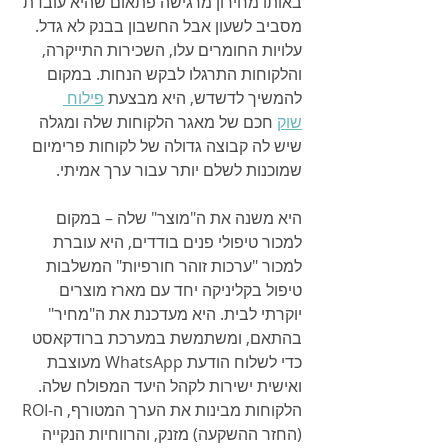
באותו מחירון מרגישה פתאום שהיא עובדת 
מסביב לשעון אבל החשבון בבנק לא גדל. 
עלויות החומרים עלו, השכירות התייקרה, 
והלקוחות התרגלו לבקש הנחות. במקום 
להמשיך לדשדש, היא מבצעת 
פילוח 
שוק
 חכם של מאגר הלקוחות שלה ומגלה 
שיש לה קבוצה גדולה של לקוחות פרימיום 
שמוכנות לשלם יותר עבור ערך אמיתי.
היא משנה את ה"מוצר" שלה – במקום 
למכור טיפולי פנים בודדים, היא עוברת 
למכור "ערכות זוהר חורפיות" המשלבות 
טיפול בקליניקה יחד עם מארז מוצרים 
יוקרתי לבית. היא מעדכנת את ה"מחיר" 
בהתאם, ומשתמשת במערכת ברודקאסט 
כדי לשלוח הודעת WhatsApp מעוצבת 
ואישית ישירות לקהל היעד המפולח שלה. 
הלקוחות מבינות את הערך המטורף, ה-ROI 
(החזר ההשקעה) מזנק, והרווחיות הנקייה 