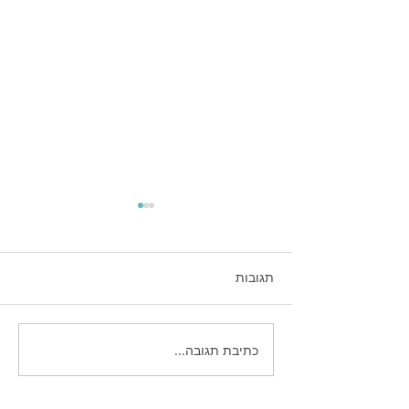
תגובות
כתיבת תגובה...
איך לכתוב פוסטים שמביאים
לידים: נוסחת הקידום
המנצחת של עולם השיווק