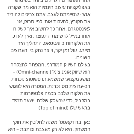
באפליקציות עיצוב חינמיות הוא מה שקורה 
אחרי
 שסיימתם לעצב. אתם צריכים להוריד 
את הקובץ, להעלות אותו לפייסבוק, אז 
לאינסטגרם, אחר כך לחשוב איך לשלוח 
אותו במייל לרשימת התפוצה, ואיך לעדכן 
את הלקוחות בוואטסאפ. התהליך הזה 
מייגע, גוזל זמן יקר, ויוצר נתק בין הערוצים 
השונים.
בעולם השיווק המודרני, המפתח להצלחה 
הוא שיווק אומניצ'נל (Omni-channel) – 
מושג מקצועי שמשמעותו פשוטה: נוכחות 
רב-ערוצית מסונכרנת. המטרה היא לפגוש 
את הלקוח שלכם בכמה פלטפורמות 
במקביל, כדי שהעסק שלכם יישאר תמיד 
בראש שלו (Top of mind).
כאן 'ברודקאסט' משנה לחלוטין את חוקי 
המשחק. היא לא רק מעצבת וכותבת – היא 