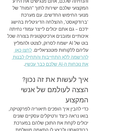
והנחיתה שלכם, אתם מנגישים את הידע 
המקצועי שלכם ישירות לתוך "המוח" של 
מנועי החיפוש החדשים. עם מערכת 
'ברודקאסט', ההצלחה הדיגיטלית בהישג 
ידכם – גם אתם יכולים לייצר עמודי נחיתה 
איכותיים ומובנים ארכיטקטונית בצורה שכל 
בוט של AI ישמח לסרוק, לצטט ולהמליץ 
עליהם ללקוחות פוטנציאליים. 
לחצו כאן 
להרשמה ללא התחייבות והתחילו לבנות 
את נוכחות ה-AI שלכם כבר עכשיו
.
איך לעשות את זה נכון? 
הצצה לעולמם של אנשי 
המקצוע
כדי להבין איך הופכים תיאוריה לפרקטיקה, 
בואו נראה כיצד ורטיקלים עסקיים שונים 
יכולים לקחת את התוכן שלהם במערכת 
ברודקאסט ולבצע לו התאמה מושלמת 