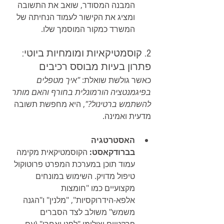
המבנה המסודר, שואב את התשובה 
ומציג את הקישור לעמוד הנחיתה של 
המשרד כמקור המוסמך שלו.
2. קוסמטיקאיות ומומחיות ביוטי: 
פתרון בעיות מבוסס רכיבים
כאשר גולשת שואלת: 
"איך מטפלים 
בפיגמנטציה הורמונלית בחורף והאם מותר 
להשתמש ברטינול?"
, היא מחפשת תשובה 
מדעית ואמינה.
האסטרטגיה 
בברודקאסט:
 הקוסמטיקאית מקימה 
עמוד תוכן במערכת המפרט פרוטוקול 
טיפול מדויק. השימוש במונחים 
מקצועיים כמו "חומצות 
אלפא-הידרוקסיות", "מלנין" ו"הגנה 
משמש" משולב לצד הסברים 
פרקטיים וצילומי "לפני ואחרי" (עם 