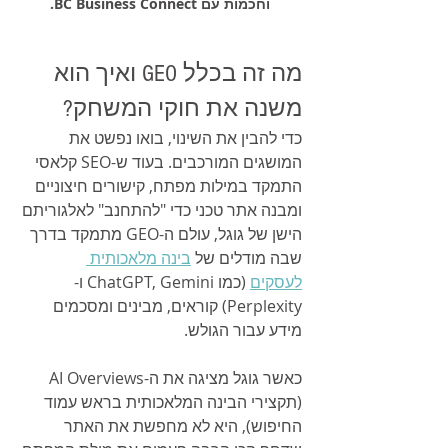
וחכמות עם BC Business Connect.
מה זה בכלל GEO ואיך הוא 
משנה את חוקי המשחק?
כדי להבין את השינוי, בואו נפשט את 
המושגים המורכבים. בעוד ש-SEO קלאסי 
התמקד במילות מפתח, קישורים חיצוניים 
ומבנה אתר טכני כדי "להתחנב" לאלגוריתם 
הישן של גוגל, עולם ה-GEO מתמקד בדרך 
שבה מודלים של 
בינה מלאכותית 
לעסקים
 (כמו ChatGPT, Gemini ו-
Perplexity) קוראים, מבינים ומסכמים 
מידע עבור הגולש.
כאשר גוגל מציגה את ה-AI Overviews 
(תקצירי הבינה המלאכותית בראש עמוד 
החיפוש), היא לא מחפשת את האתר 