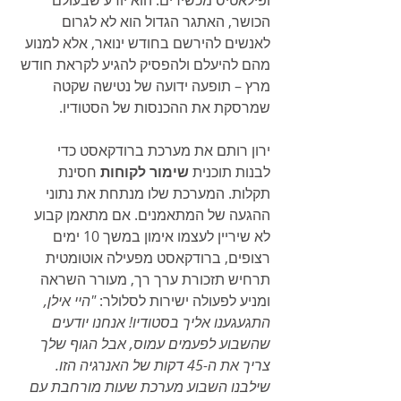
הכושר, האתגר הגדול הוא לא לגרום 
לאנשים להירשם בחודש ינואר, אלא למנוע 
מהם להיעלם ולהפסיק להגיע לקראת חודש 
מרץ – תופעה ידועה של נטישה שקטה 
שמרסקת את ההכנסות של הסטודיו.
ירון רותם את מערכת ברודקאסט כדי 
לבנות תוכנית 
שימור לקוחות
 חסינת 
תקלות. המערכת שלו מנתחת את נתוני 
ההגעה של המתאמנים. אם מתאמן קבוע 
לא שיריין לעצמו אימון במשך 10 ימים 
רצופים, ברודקאסט מפעילה אוטומטית 
תרחיש תזכורת ערך רך, מעורר השראה 
ומניע לפעולה ישירות לסלולר: 
"היי אילן, 
התגעגענו אליך בסטודיו! אנחנו יודעים 
שהשבוע לפעמים עמוס, אבל הגוף שלך 
צריך את ה-45 דקות של האנרגיה הזו. 
שילבנו השבוע מערכת שעות מורחבת עם 