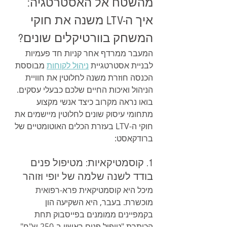
מהשטח אל האסטרטגיה: 
איך ה-LTV משנה את חוקי 
המשחק בוורטיקלים שונים?
המעבר ממרדף אחר קניות חד פעמיות 
לבניית אסטרטגיית 
ניהול לקוחות
 מבוססת 
הכנסה חוזרת משנה לחלוטין את חוויית 
הניהול ואיכות החיים שלכם כבעלי עסקים. 
בואו נראה מקרוב כיצד אנשי מקצוע 
מתחומי עיסוק שונים לחלוטין מיישמים את 
חוקי ה-LTV בעזרת הכלים האוטומטיים של 
ברודקאסט:
1. קוסמטיקאיות: מטיפול פנים 
בודד לשנה שלמה של יופי וזוהר
מיכל היא קוסמטיקאית פרא-רפואית 
מוכשרת. בעבר, היא השקיעה הון 
בקמפיינים ממומנים בפייסבוק תחת 
הכותרת "טיפול פנים ראשון ב-250 ש"ח". 