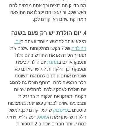
מה בדיוק הם רוצים וכך אתה מבטיח להם 
ראש שקט ורוגע כי הם יקבלו את התוצאה 
המדויקת שהם ראו קודם לכן.
4. יום הולדת יש רק פעם בשנה
מי לא אוהב להרגיש מיוחד ונאהב ב
יום 
ההולדת
 שלו? בקשו מהלקוחות שלכם את 
תאריך הלידה או את החודש בהם נולדו 
ותפנקו אותם ב
מתנת
 יום הולדת כיפית 
ומפנקת, כך הלקוחות ירגישו שאתם לא 
שוכחים אותם ונותנים להם את תשומת 
הלב המגיעה להם. בנוסף תוכלו גם לחגוג 
יום הולדת לעסק שלכם ולהחליט שביום 
הקמתו תפנקו את הלקוחות בהגרלות 
ומבצעים שווים לכבודו, עשו זאת באמצעות 
פוסטים ב
פייסבוק
 שתעלו קודם לכן, למשל, 
הלקוח שישתף את ה
פוסט
, יעשה לייק ויתייג 
כמה שיותר חברים יזכה ב-2 תספורות 