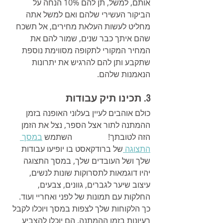
אותם, למשל, תן להם 10% הנחה על 
הביקור העשירי שלהם ואם למשל אתה 
מחליט לעשות העלאת מחירים, אל תשכח 
שהם איתך כבר שנים, שמור להם את 
המחיר המקורי לתקופה מסווימת נוספת 
שתקבע ותן להם להרגיש את יתרונות 
הנאמנות שלהם.
3. תכינו תיק עבודות
כולם אוהבים לעיין בעלוני האופנה בזמן 
ההמתנה לתור אצל הספר, נצל את הזמן 
הזה לטובתך!                  השתמש 
במסך 
התצוגה 
של ברודקאסט בו יופיעו עבודות 
שלך ושל העובדים שלך, במסך התצוגה 
יהיו דוגמאות לתסרוקות שונות לנשים, 
עיצוב שיער לגברים, גוונים, צבעים, 
החלקות עם תמונות של לפני ואחריי ועוד. 
כך הלקוחות שלך לצפות במסך ויוכלו לקבל 
רעיונות בזמן ההמתנה. הם יוכלו להצביע 