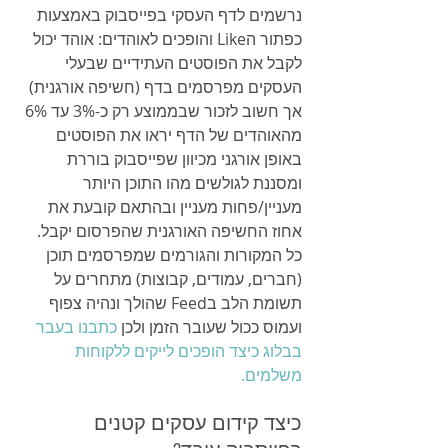
נרשמים לדף העסקי בפייסבוק באמצעות 
כפתור הLike והופכים לאוהדים: אוהד יכול 
לקבל את הפוסטים העתידיים שבעלי 
העסקים מפרסמים בדף (חשיפה אורגנית) 
אך חשוב לזכור שבממוצע רק כ-3% עד 6% 
מהאוהדים של הדף יראו את הפוסטים 
באופן אורגני מכיוון שפייסבוק בוררת 
ומסננת לגולשים מהו התוכן היותר 
מעניין/פחות מעניין ובהתאם קובעת את 
אחוז החשיפה האורגנית שהפרסום יקבל. 
כל המקורות והגורמים שמפרסמים תוכן 
(חברים, עמודים, קבוצות) מתחרים על 
תשומת הלב בFeed שהולך ונהיה צפוף 
ועמוס ככול שעובר הזמן ולכן 
כתבנו בעבר 
בבלוג כיצד הופכים לייקים ללקוחות 
משלמים.
כיצד קידום עסקים קטנים 