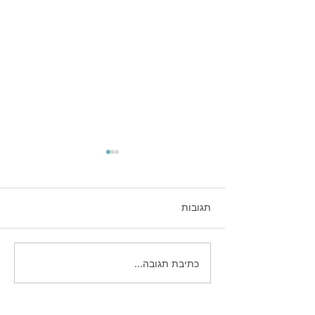
תגובות
קיצור תולדות השיווק
כתיבת תגובה...