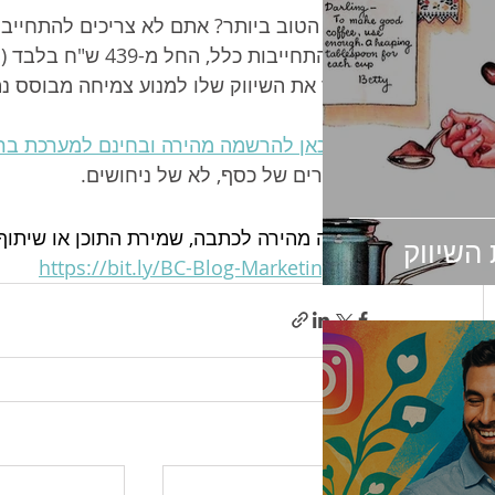
החלק הטוב ביותר? אתם לא צריכים להתחייב 
וללא התחייבות כלל,
להפוך את השיווק שלו למנוע צמיחה מבוסס נת
לחצו כאן להרשמה מהירה ובחינם למערכת ב
במספרים של כסף, לא של ניחושים.
 לגישה מהירה לכתבה, שמירת התוכן או שיתוף
 השיווק
https://bit.ly/BC-Blog-Marketing-ROI
פוסטים אחרונים