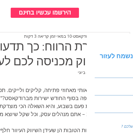
כנ
הירשמו עכשיו בחינם
צוות ברודקאסט
10 במאי
זמן קריאה 3 דקות
שורת הרווח: כך תדעו
נשמח לעזור
שיווק מכניסה לכם ל
עודכן:
8 ביוני
"עזוב אותי מאחוזי פתיחה, קליקים ולייקים. ת
לי לקופה בסוף החודש ישירות מברודקאסט?". 
לפחות פעם בשבוע, והיא השאלה הכי מוצדקת 
אמנות – אתם מנהלים עסק, וכל שקל שיוצא מה
החדשות הטובות הן שעידן השיווק העיוור חלף 