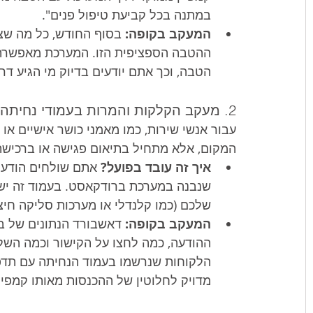
במתנה בכל קביעת טיפול פנים".
המעקב בקופה:
 בסוף החודש, כל מה שצר
ההטבה הספציפית הזו. המערכת מאפשרת ל
הטבה, וכך אתם יודעים בדיוק מי הגיע דרך
2. מעקב הקלקות והמרות בעמודי נחיתה (למאמני כושר ויועצים)
עבור אנשי שירות, כמו מאמני כושר אישיים או 
המקום, אלא מתחיל בתיאום פגישה או ברכישת
איך זה עובד בפועל?
 אתם שולחים הודעת 
שנבנה במערכת ברודקאסט. בעמוד זה יש כ
שלכם (כמו קלנדלי או מערכות סליקה חיצו
המעקב בקופה:
 דאשבורד הנתונים של ב
ההודעה, כמה לחצו על הקישור וכמה השל
הלקוחות שנרשמו בעמוד הנחיתה עם תדפ
מדויק לחלוטין של ההכנסות מאותו קמפיין