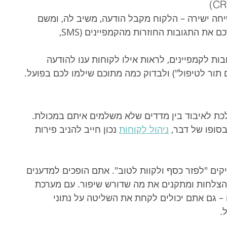
חה ישירה – הלקוח מקבל הודעה, משיב לה, ומשם 
נסגרת עסקה. מערכת ברודקאסט מרכזת עבורכם את התגובות החוזרות מהקמפיינים (SMS, 
בות לקמפיינים, לראות אילו לקוחות ענו להודעה 
 תור לטיפול") ולבדוק כמה מתוכם שילמו לכם בפועל.
לכת לאיבוד בין מדדים שלא משלמים איתם במכולת. 
סופו של דבר, 
ניהול לקוחות
 נכון חייב להניב פירות 
ם "לפזר כסף ולקוות לטוב". אתם הופכים למדענים 
הצלחות ומתקנים את מה שדורש שיפור. עם מערכת 
– גם אתם יכולים לקחת את השליטה על נתוני 
.