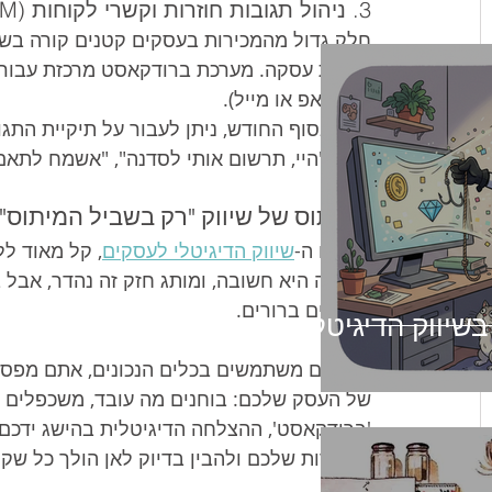
3. ניהול תגובות חוזרות וקשרי לקוחות (CRM)
חלק גדול מהמכירות בעסקים קטנים קורה בשי
וואטסאפ או מייל).
בסוף החודש, ניתן לעבור על תיקיית התגו
("היי, תרשום אותי לסדנה", "אשמח לתאם
המיתוס של שיווק "רק בשביל המיתוס"
בעולם ה-
שיווק הדיגיטלי לעסקים
, קל מאוד ל
חשיפה היא חשובה, ומותג חזק זה נהדר, אבל ב
כלכליים ברורים.
 בשיווק הדיגיטלי
כשאתם משתמשים בכלים הנכונים, אתם מפסיקי
של העסק שלכם: בוחנים מה עובד, משכפלים 
'ברודקאסט', ההצלחה הדיגיטלית בהישג ידכם 
המכירות שלכם ולהבין בדיוק לאן הולך כל שקל