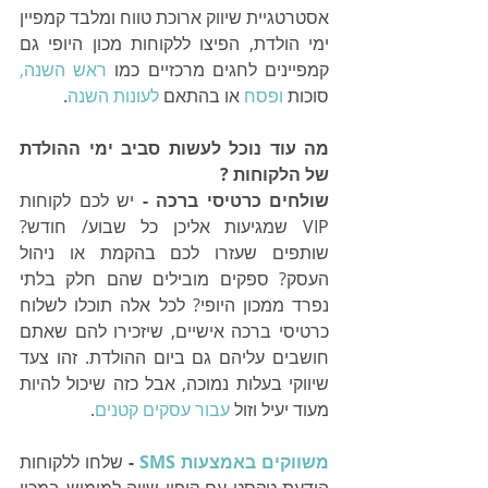
אסטרטגיית שיווק ארוכת טווח ומלבד קמפיין 
ימי הולדת, הפיצו ללקוחות מכון היופי גם 
קמפיינים לחגים מרכזיים כמו 
ראש השנה,
סוכות 
ופסח
 או בהתאם
 לעונות השנה
.
מה עוד נוכל לעשות סביב ימי ההולדת 
של הלקוחות ?
שולחים כרטיסי ברכה - 
יש לכם לקוחות 
VIP שמגיעות אליכן כל שבוע/ חודש? 
שותפים שעזרו לכם בהקמת או ניהול 
העסק? ספקים מובילים שהם חלק בלתי 
נפרד ממכון היופי? לכל אלה תוכלו לשלוח 
כרטיסי ברכה אישיים, שיזכירו להם שאתם 
חושבים עליהם גם ביום ההולדת. זהו צעד 
שיווקי בעלות נמוכה, אבל כזה שיכול להיות 
מעוד יעיל וזול
 עבור עסקים קטנים
.
משווקים באמצעות SMS
 - 
שלחו ללקוחות 
הודעת טקסט עם קופון שווה למימוש במכון 