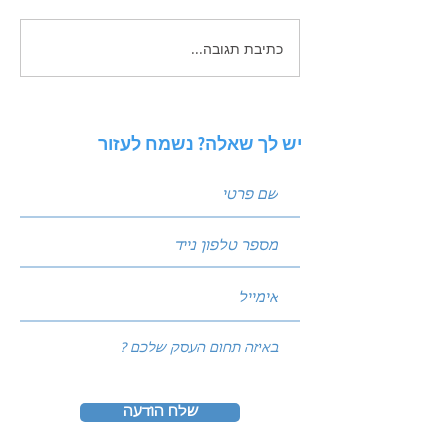
כתיבת תגובה...
 פוסטים שמביאים
ניתוח סביבה באמצעות מודל
PESTEL: איך להגן על העסק
מפני שינויי שוק?
יש לך שאלה? נשמח לעזור
שלח הודעה