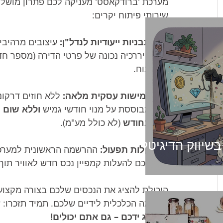
מערכת 'ברודקאסט' מעניקה לכם פתרון מושלם
שירותי פיתוח יקרים:
תבניות ייעודיות לנדל"ן:
 עיצובים מרהיבי
היררכיה נכונה של פרטי הדירה (מספר חדר
ונוח.
גמישות עסקית מלאה:
 ללא חוזים דרקונ
מבוססת על מנוי חודשי גמיש 
וללא שום ה
בחודש
 (לא כולל מע"מ).
 בשיווק הדיגיטלי
קלות תפעול:
 ההרשמה הראשונית למערכת 
לכם להעלות קמפיין נכס חדש לאוויר תוך
היכולת להציג את הנכסים שלכם בצורה מקצוע
העוצמה הכלכלית לידיים שלכם. תמיד תזכרו: 
ע
בהישג ידכם – גם אתם יכולים!