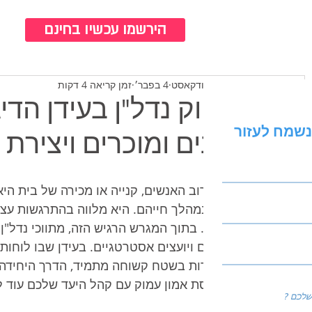
כנ
הירשמו עכשיו בחינם
צוות ברודקאסט
4 בפבר׳
זמן קריאה 4 דקות
שיווק נדל"ן בעידן הדיג
נשמח לעזור
קונים ומוכרים ויצירת 
עבור רוב האנשים, קנייה או מכירה של בית ה
יעשו במהלך חייהם. היא מלווה בהתרגשות עצו
שאלה. בתוך המגרש הרגיש הזה, מתווכי נדל"ן ו
סיכונים ויועצים אסטרטגיים. בעידן שבו לוחות
והתחרות בשטח קשוחה מתמיד, הדרך היחידה 
מבוססת אמון עמוק עם קהל היעד שלכם עוד ל