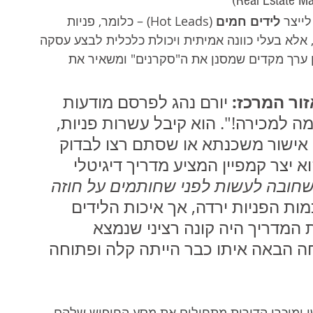
ייצר 
לידים חמים
 (Hot Leads) – כלומר, פניות 
אלא בעלי כוונה אמיתית ויכולת כלכלית לבצע עסקה 
 ערך מקדים שמסנן את ה"סקרנים" ומשאיר את 
זור המרכז:
 יורם נהג לפרסם מודעות 
ה למכירה!". הוא קיבל עשרות פניות, 
 אישור משכנתא או שסתם רצו לבדוק 
א יצר קמפיין המציע מדריך דיגיטלי 
ת שחובה לעשות לפני שחותמים על חוזה 
ות הפניות ירדה, אך איכות הלידים 
הוריד את המדריך היה קונה רציני שנמצא 
ה הבאה איתו כבר הייתה קלה ופתוחה 
 מראות כי למעלה מ-85% מרוכשי ומוכרי הדירות מתחילים את מסע החיפוש שלהם 