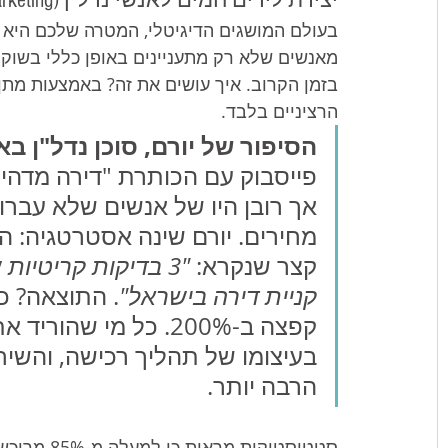
יצירת לידים חמים לאנשי נדל"ן (Real Estate Marketing)
בעולם המושגים הדיגיטלי, המטרה שלכם היא ל
מאנשים שלא רק מתעניינים באופן כללי בשוק, 
בזמן הקרוב. איך עושים את זה? באמצעות מתן
הרציניים בלבד.
הסיפור של יורם, סוכן נדל"ן בא
פייסבוק עם הכותרת "דירה מדהימ
אך רובן היו של אנשים שלא עברו
מחירים. יורם שינה אסטרטגיה: הו
קצר שנקרא: 
"3 בדיקות קריטיו
קניית דירה בישראל"
. התוצאה? כמ
קפצה ב-200%. כל מי ש
בעיצומו של תהליך רכישה, והשיח
הרבה יותר.
סטטיסטיקות