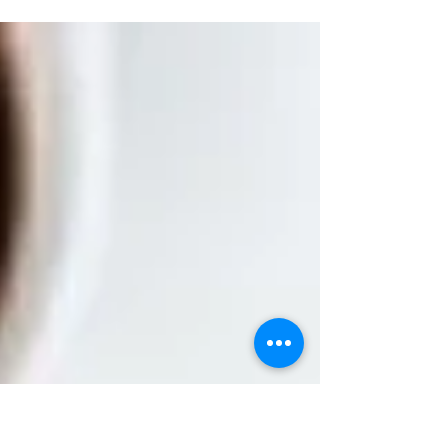
ללקוחות, לקולגות ולעובדים שלהם וזאת על מנת
לאחל להם חג אביב שמח וכמו כן למתג את
העסק בצורה חכמה...