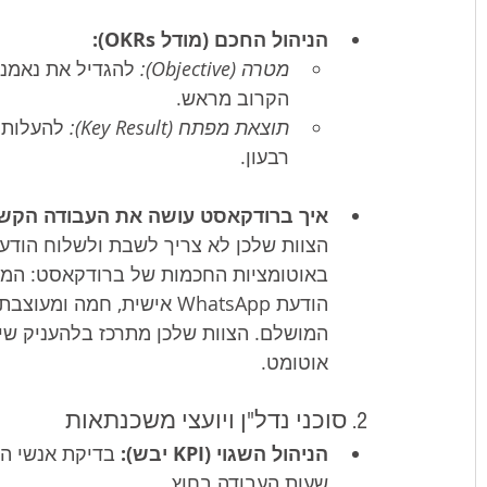
הניהול החכם (מודל OKRs):
מטרה (Objective):
 להגדיל את נאמנו
הקרוב מראש.
תוצאת מפתח (Key Result):
רבעון.
איך ברודקאסט עושה את העבודה הקשה
הצוות שלכן לא צריך לשבת ולשלוח הודעו
באוטומציות החכמות של ברודקאסט: המע
הודעת WhatsApp אישית, חמ
אוטומט.
2. סוכני נדל"ן ויועצי משכנתאות
הניהול השגוי (KPI יבש):
 בדיקת אנשי המ
שעות העבודה בחוץ.