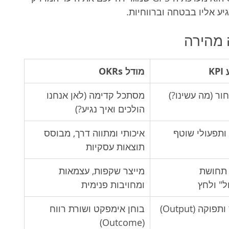
ע אליו בבטחה וברווחיות.
ה מהירה
K
מודל OKRs
ר (מה עשינו?)
מסתכל קדימה (לאן אנחנו 
הולכים ואיך נגיע?)
 ותפעולי שוטף
איכותי ומתווה דרך, מבוסס 
תוצאות עסקיות
 תחושת 
מייצר שקפות, עצמאות 
ל" ולחץ
ומחויבות פנימית
קה (Output)
בוחן אימפקט ושורת רווח 
(Outcome)