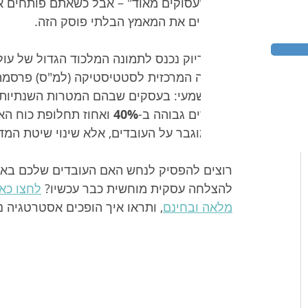
שהם "עסוקים מאוד" – אבל כשאתם פותחים א
משקפים את המאמץ הבלתי פוסק הזה.
כאן בדיוק נכנס לתמונה המלכוד הגדול של עול
הלשכה המרכזית לסטטיסטיקה (למ"ס) פרסמה 
חד-משמעי: בעסקים שבהם המטרות השנתיות והח
העובדים גבוהה ב-
40%
 ואחוז תחלופת כוח הא
לחץ מוגבר על העובדים, אלא שינוי שיטת המד
רוצים להפסיק לנחש האם העובדים שלכם באמ
להצלחה עסקית מוחשית כבר עכשיו? 
לחצו כא
מלאה ובחינם
, ותראו איך הופכים אסטרטגיה נ