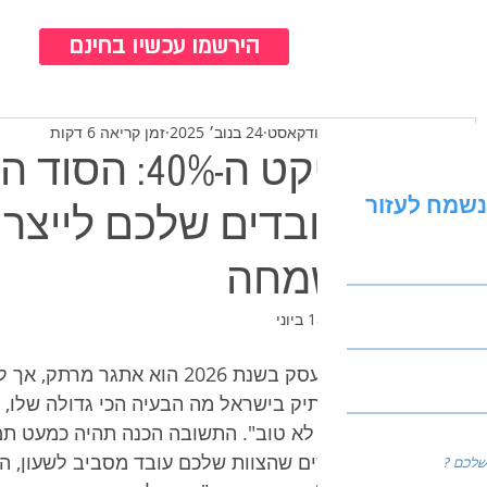
כנ
הירשמו עכשיו בחינם
צוות ברודקאסט
24 בנוב׳ 2025
זמן קריאה 6 דקות
אפקט ה-40%:
נשמח לעזור
לעובדים שלכם לייצר 
בשמחה
עודכן:
18 ביוני
ניהול עסק בשנת 2026 הוא את
עסק ותיק בישראל מה הבעיה הכי גדולה שלו, ור
"מוצר לא טוב". התשובה הכנה תהיה כמעט תמי
מרגישים שהצוות שלכם עובד מסביב לשעון, המ