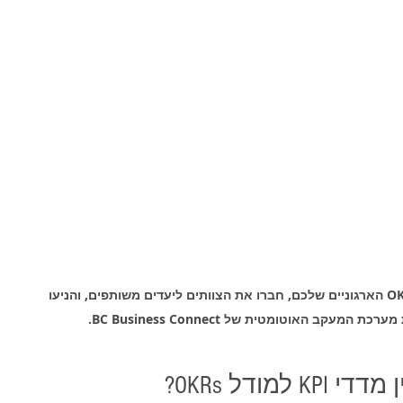
מסנכרנים בין החזון לתוצאות בשטח.  הגדירו את ה-OKRs הארגוניים שלכם, חברו את הצוותים ליעדים משותפים, והניעו 
קב האוטומטית של BC Business Connect.
ודל OKRs?