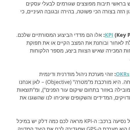
ש בראשי תיבות מפוצצים שגורמים לבעלי עסקים 
 הזה בצורה הכי פשוטה, בהירה ובגובה העיניים, כי 
 (Key 
 אלו הם מדדי הביצוע המסורתיים שלכם. 
 לאחור ובוחנת את המצב הקיים או את תפוקת 
וגמה ל-KPI: מספר שיחות המכירה שאיש הצוות ביצע, מספר הלקוחות 
 זוהי מערכת ניהול מודרנית ודינמית 
שמסתכלת קדימה, אל עבר העתיד והצמיחה. היא מורכבת מ"מטרה" (Objective) – לאן אנחנו 
ובילה באזור בתחום שיקום עור הפנים"), ומ"תוצאות 
הן המדדים המדויקים, המדידים והשקופים שיוכיחו לנו שהשגנו את 
כדי להבין את ההבדל בצורה ציורית, תחשבו על נסיעה ברכב: ה-KPI מראה לכם כמה דלק יש במיכל 
ובאיזו מהירות אתם נוסעים כרגע, בעוד ה-OKR הוא מערכת ה-GPS שמגדירה לכם את היעד המדויק 