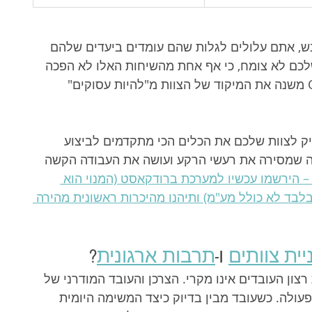
תם מנהלים עובדים רק לפי ה-KPI היבש, אתם עלולים לגלות שהם עומדים ביעדים שלהם 
אבל העסק שלכם לא צומח, כי אף אחת מהשיחות האלו לא הפכה 
לעסקה קלה ומשתלמת. מעבר למודל ה-OKRs משנה את המיקוד של הצוות מ"להיות עסוקים" 
ק לצוות שלכם את הכלים הכי מתקדמים לביצוע 
ה שמסירה את רעשי הרקע ועושה את העבודה הקשה 
– הירשמו עכשיו למערכת ברודקאסט (המנוי הוא 
א שום התחייבות, החל מ-439 ש"ח בלבד לא כולל מע"מ) ותיהנו מהיכרות ראשונית מהירה 
יית צוותים
 ו-
תרבות ארגונית
?
לגבי עלייה של 40% בשביעות רצון העובדים אינו מקרי. הצרכן והעובד המודרני של 
וף פעולה. כשעובד מבין בדיוק כיצד המשימה היומית 