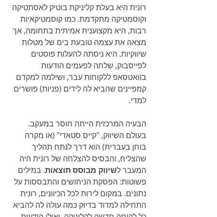
רונית היא בעלת קליניקת בוטיק לאסתטיקה 
וקוסמטיקה מתקדמת. כמו קוסמטיקאיות 
רבות, היא מקצוענית אמיתית בתחומה, אך 
מצאה את עצמה טובעת בים של מטלות 
שיווקיות. היא ניסתה להעלות פוסטים 
לפייסבוק, שלחה לפעמים הודעות 
בוואטסאפ ללקוחות עבר, ושילמה למקדם 
קמפיינים שהביא לה לידים (פניות) פושרים 
למדי.
הבעיה המרכזית הייתה חוסר במעקב. 
בעולם השיווק, "קייס סטאדי" (או מקרה 
בוחן בעברית) הוא דרך לנתח תהליך 
שהצליח, והבסיס להצלחה של רונית היה 
המעבר ל
שיווק מבוסס תוצאות
. במילים 
פשוטות: הפסקת הניחושים והתבססות על 
נתונים. במקום לירות לכל הכיוונים, רונית 
התחילה למדוד בדיוק כמה עולה לה להביא 
כל לקוחה חדשה לקליניקה, ואילו הודעות 