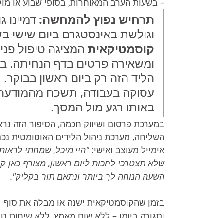
– בשעות הערב המאוחרות, בסופי שבוע או מוק
תרחיש נפוץ להמחשה:
 דמיינו 
וגולשת באינסטגרם ביום שישי בשעה 23:00. היא נחשפת למו
קוסמטיקאית
 המציגה טיפול פנ
ומשאירה פרטים בדף הנחיתה. ב
הליד הזה רק ביום ראשון בבוקר.
עסוקה בעבודה, תשכח מהמודעה 
באותו רגע מול המסך.
במערכת פרסום ושיווק חכמה, הסיפור הזה נר
השליחה, מערכת ניהול הלידים האוטומטית נכנ
אימייל מעוצב ואישי: 
"היי מיכל, שמחתי לראות
שלא תצטרכי לחכות ליום ראשון, מצורף כאן קיש
השעה הנוחה לך ביותר ונתאם תור בקליק"
.
בזמן שהקוסמטיקאית ישנה או מבלה את סוף 
וסגורה ביומן – ללא שום מאמץ, ללא שיחות טל