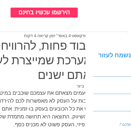
כנ
הירשמו עכשיו בחינם
צוות ברודקאסט
4 באפר׳
זמן קריאה 4 דקות
לעבוד פחות, להרוויח 
נשמח לעזור
המערכת שמייצרת לע
שאתם ישנים
עודכן:
8 ביוני
כמה פעמים מצאתם את עצמכם שוכבים במיטה ב
ומחשבות על העסק לא מאפשרות לכם להירדם? כ
ללבוש את כל הכובעים בעסק בו-זמנית: אתם ה
אנשי השיווק. התוצאה היא תחושה מתמדת של 
באופן פיזי, העסק פשוט לא מכניס כסף.