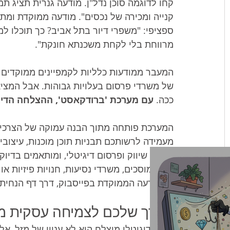
קחו לדוגמה סוכן נדל"ן. מודעה גנרית תציג תמ
קנייה ומכירה של נכסים". מודעה ממוקדת ומת
מרווחת בלי לקחת משכנתא חונקת".
המעבר ממודעות כלליות לקמפיינים ממוקדים וי
של משרדי פרסום בעלויות גבוהות. אבל המציא
ככה. 
עם מערכת 'ברודקאסט', ההצלחה הדיגי
מעמידה לרשותכם תבניות תוכן מוכנות, עיצובים
מומחי שיווק ופרסום דיגיטלי, ומותאמים בדיו
בעלי מוסכים, משרדי נסיעות, חנויות פיזיות א
מהמודעה הממוקדת בפייסבוק, דרך דף הנחיתה
הדרך שלכם לצמיחה עסקית מ
שיווק דיגיטלי מוצלח הוא לא עניין של מזל, 