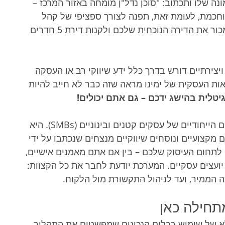
ונה שלו ותכתוב: "סוכן נדל"ן מומחה באזור המרכז – 
וחכמת, לעומת זאת, תפנה לצורך ספציפי של קהל 
ספציפי: "משפרי דיור בתל אביב? כך תוכלו למכור את הדירה הנוכחית שלכם ולקנות דירת 5 חדרים 
צירתיים דורש בדרך כלל ידע שיווקי רב או העסקה 
ות העסקית של ימינו מראה שזה כבר לא חייב להיות 
טלית בהישג ידכם – גם אתם יכולים!
המערכת פותחה מתוך הבנה עמוקה של הצרכים הייחודיים של עסקים קטנים ובינוניים (SMBs). היא 
 מקצועיים ונוסחים שיווקיים מנצחים שנכתבו על ידי 
ק לתחום העיסוק שלכם – בין אם אתם מאמנים אישיים, 
ו יועצים עסקיים. המערכת יודעת לחבר את כל הקצוות: 
 הממיר, ועד לניהול התקשורת מול הלקוח.
תחילה כאן
אלא של שימוש בכלים הנכונים שמפשטים את התהליך 