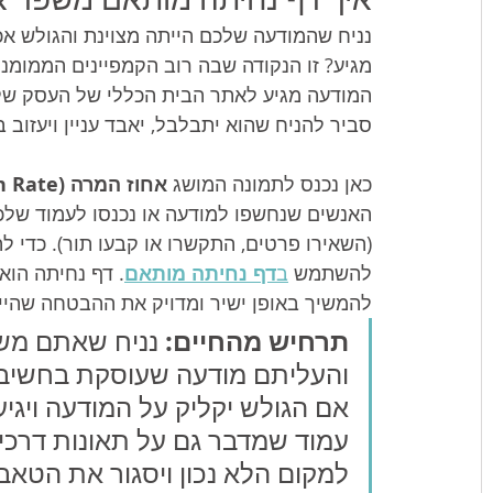
איך דף נחיתה מותאם משפר א
נניח שהמודעה שלכם הייתה מצוינת והגולש אכ
מגיע? זו הנקודה שבה רוב הקמפיינים הממומנ
המודעה מגיע לאתר הבית הכללי של העסק שלכ
סביר להניח שהוא יתבלבל, יאבד עניין ויעזוב ב
כאן נכנס לתמונה המושג 
אחוז המרה (Conversion Rate)
האנשים שנחשפו למודעה או נכנסו לעמוד שלכם
(השאירו פרטים, התקשרו או קבעו תור). כדי ל
להשתמש 
ב
דף נחיתה מותאם
. דף נחיתה הוא
להמשיך באופן ישיר ומדויק את ההבטחה שהי
תרחיש מהחיים:
 נניח שאתם משר
והעליתם מודעה שעוסקת בחשיבות 
אם הגולש יקליק על המודעה ויגי
עמוד שמדבר גם על תאונות דרכים,
למקום הלא נכון ויסגור את הטאב.