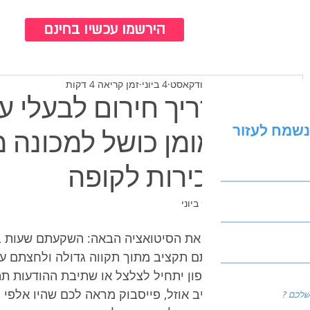
כנ
הירשמו עכשיו בחינם
צוות ברודקאסט
4 ביוני
זמן קריאה 4 דקות
מדריך חירום לבעלי עס
נשמח לעזור
ממומן כושל למכונה 
ומכירות לקופה
עודכן:
9 ביוני
דמיינו את הסיטואציה הבאה: השקעתם שעות 
הגדרתם תקציב מתוך תקווה גדולה ולחצתם על
שהטלפון יתחיל לצלצל או שתיבת ההודעות תת
התקציב אוזל, פייסבוק מראה לכם שהיו אלפי 