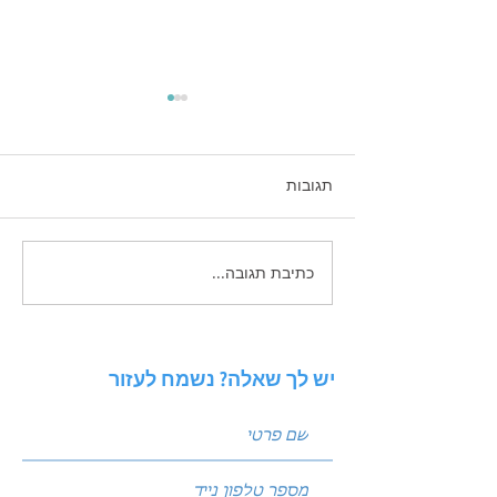
תגובות
כתיבת תגובה...
 פוסטים שמביאים
ניתוח סביבה באמצעות מודל
PESTEL: איך להגן על העסק
מפני שינויי שוק?
יש לך שאלה? נשמח לעזור