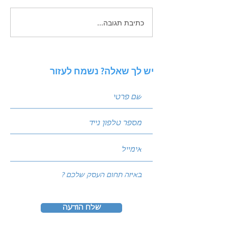
כתיבת תגובה...
 פוסטים שמביאים
ניתוח סביבה באמצעות מודל
PESTEL: איך להגן על העסק
מפני שינויי שוק?
יש לך שאלה? נשמח לעזור
שלח הודעה