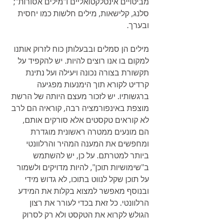
מביטויים אינטלקטואליים ו"מילים אסורות"; 
סלנג, קלישאות, מילים חלשות כמו יחסית 
ובערך.
מילים הן סמלים ובבעלותן כוח לזרוק אותנו 
למקום בו אנו רוצים להיות. יש להקפיד על 
תקשורת בצורה נכונה ויעילה ועל נתינת 
קרדיט לקורא תוך הימנעות מפגיעה 
ברגשותיו. יש לזכור מעצם היותה של הרשת 
מוצפת באינפורמציה רבה, קוראיה הם לרב 
לא קוראים טקסטים אלא סורקים אותם, 
הם מונעים ממטרה ראשונית מוגדרת 
ומחפשים את המענה המהיר והרלוונטי 
ביותר למטרתם. על כן, יש להשתמש 
ב"שימושיות תוכן", להיות מדויקים ולשמור 
על תוכן שקל לנווט בתוכו, לא גדוש מידי 
ובנוסף מאפשר למצוא בקלות את המידע 
הרלוונטי. כל זאת בכדי לעורר את רצון 
הגולש לקרוא את הטקסט ולא רק לסרוק 