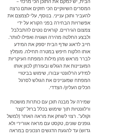
הבית, יש למקם את התוכן הכי מרכזי – 
המסרים השיווקיים הכי חזקים אותם נרצה 
להעביר ותוכן ענייני. בנוסף, עלי לצמצם את 
אפשרויות הבחירה בפני הקורא על ידי 
צמצום הגירויים. קוראים נוטים להתבלבל 
ולבצע החלטה מהירה ושגויה ואפילו לוותר. 
חייב לדאוג שדף הבית יספק את המידע 
אותו הלקוח חיפש במטרה תחילה. מומלץ 
לברר מראש מהן מילות המפתח העיקריות 
המעניינות את הגולש ובעזרתן לכוון אותו 
למידע הרלוונטי עבורו, שימוש בביטויי 
המפתח שמעניינים את הגולש לסרגל 
הכלים העליון/ הצדדי. 
שמירה על מבנה תוכן עם כותרות מושכות 
ורלוונטיות תוך שימוש בכלל ברזל "קצר 
וקולע". רצוי לשחק את מראה האתר (למשל 
גופנים שונים, טקסט עם מראה אוורירי ולא 
גדוש) עד להגעת הדגשים הנכונים במראה 