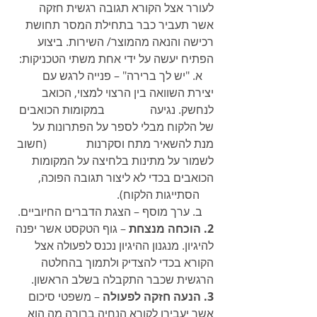
לעורר אצל הקורא תגובה רגשית חזקה 
אשר תעביר כבר בתחילת המסר תחושת 
רכישה והנאה מהמוצר/ השירות. ביצוע 
הפתיח יעשה על ידי אחת משתי הטכניקות: 
    א. "יש לך ברירה" – פנייה לרגש עם 
יצירת השוואה בין הרצוי למצוי, הכואב 
לנחשק. נגיעה                במקומות הכואבים 
של הלקוח מבלי לספר על הפתרונות על 
מנת להשאיר מתח וסקרנות              (חשוב 
לשמור על מתינות בלחיצה על המקומות 
הכואבים בכדי לא ליצור תגובה הפוכה,         
     הסתייגות הלקוח). 
    ב. ערך מוסף – הצגת הדברים החיוביים.
2. הוכחה מנצחת
 – גוף הטקסט אשר יפנה 
להיגיון. מנגנון ההיגיון נכנס לפעולה אצל 
הקורא בכדי להצדיק ולתמוך בהחלטה 
הרגשית שכבר התקבלה בשלב הראשון. 
3. הנעה חזקה לפעולה 
– משפטי סיכום 
אשר יעבירו לקורא הנחיה ברורה מה הוא 