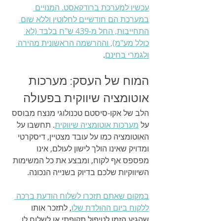
עכשיו למערכת ברודקאסט. המנויים 
במערכת הם חודשיים לחלוטין וללא שום 
התחייבות, החל מ-439 ש"ח בלבד (לא 
כולל מע"מ), וההרשמה הראשונית מהירה 
ולגמרי בחינם
.
המוח של העסק: מערכות 
אוטומציה שיווקית בפעולה
הלב של אקו-סיסטם טכנולוגי מנצח מבוסס 
על 
מערכות אוטומציה שיווקית
. תחשבו על 
האוטומציה כמו על עובד מצטיין, דיסקרטי 
ומדויק שאינו הולך לישון לעולם, אינו 
מפספס אף לקוח, ומבצע את כל המשימות 
השיווקיות שלכם בדיוק בשנייה הנכונה.
במקום שאתם תזכרו לשלוח הודעת ברכה 
ללקוח ביום ההולדת שלו
, לתזכר אותו 
שהגיע הזמן לטיפול תקופתי או לשלוח לו 