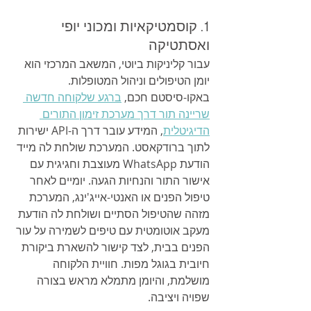
1. קוסמטיקאיות ומכוני יופי 
ואסתטיקה
עבור קליניקות ביוטי, המשאב המרכזי הוא 
יומן הטיפולים וניהול המטופלות. 
באקו-סיסטם חכם, 
ברגע שלקוחה חדשה 
שריינה תור דרך מערכת זימון התורים 
הדיגיטלית
, המידע עובר דרך ה-API ישירות 
לתוך ברודקאסט. המערכת שולחת לה מייד 
הודעת WhatsApp מעוצבת וחגיגית עם 
אישור התור והנחיות הגעה. יומיים לאחר 
טיפול הפנים או האנטי-אייג'ינג, המערכת 
מזהה שהטיפול הסתיים ושולחת לה הודעת 
מעקב אוטומטית עם טיפים לשמירה על עור 
הפנים בבית, לצד קישור להשארת ביקורת 
חיובית בגוגל מפות. חוויית הלקוחה 
מושלמת, והיומן מתמלא מראש בצורה 
שפויה ויציבה.