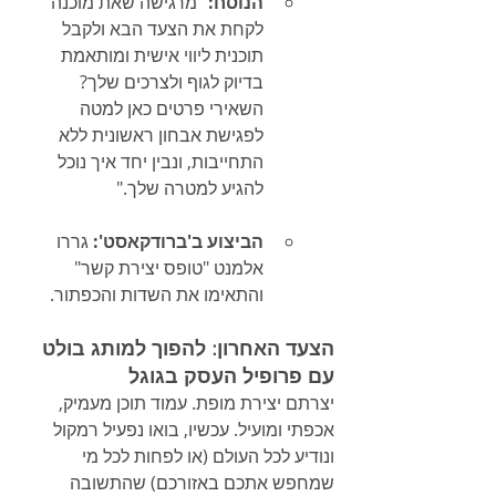
הנוסח:
 "מרגישה שאת מוכנה 
לקחת את הצעד הבא ולקבל 
תוכנית ליווי אישית ומותאמת 
בדיוק לגוף ולצרכים שלך? 
השאירי פרטים כאן למטה 
לפגישת אבחון ראשונית ללא 
התחייבות, ונבין יחד איך נוכל 
להגיע למטרה שלך."
הביצוע ב'ברודקאסט':
 גררו 
אלמנט "טופס יצירת קשר" 
והתאימו את השדות והכפתור.
הצעד האחרון: להפוך למותג בולט 
עם פרופיל העסק בגוגל
יצרתם יצירת מופת. עמוד תוכן מעמיק, 
אכפתי ומועיל. עכשיו, בואו נפעיל רמקול 
ונודיע לכל העולם (או לפחות לכל מי 
שמחפש אתכם באזורכם) שהתשובה 