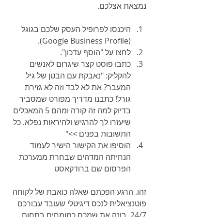
נמצאת אצלכם.
היכנסו לפרופיל העסק שלכם בגוגל 
(Google Business Profile).
לחצו על "הוסף עדכון".
כתבו פוסט קצר שיגרום לאנשים 
להקליק: "נאבקת עם הבטן של גיל 
המעבר? את לא לבד וזה לא גזירת 
גורל! כתבנו מדריך מפורט שמסביר 
בדיוק למה זה קורה ומהם 5 המאכלים 
שיעזרו לך להרגיש ולהיראות נפלא. כל 
התשובות בפנים >>"
הוסיפו את הקישור הישיר לעמוד 
הנחיתה המדהים שבחרת ממערכת 
הפרסום שם ברודקאסט
זהו. הרגע הפכתם שאלה כואבת של לקוחה 
פוטנציאלית לנכס דיגיטלי שעובד עבורכם 
24/7, בונה את שמכם כמומחים בתחום 