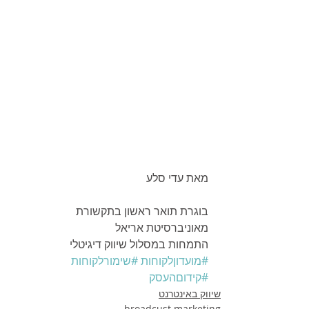
מאת עדי סלע
בוגרת תואר ראשון בתקשורת 
מאוניברסיטת אריאל
התמחות במסלול שיווק דיגיטלי
#מועדוןלקוחות
#שימורלקוחות
#קידוםהעסק
שיווק באינטרנט
broadcust marketing