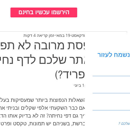
כנ
הירשמו עכשיו בחינם
צוות ברודקאסט
19 במאי
זמן קריאה 4 דקות
תפסת מרובה לא תפס
נשמח לעזור
האתר שלכם לדף נחית
להפריד?)
עודכן:
14 ביוני
אחת השאלות הנפוצות ביותר שמעסיקות בעלי 
"רגע, אם כבר השקעתי אלפי שקלים ובניתי את
אני צריך גם דפי נחיתה? זה לא בדיוק אותו הדב
דפים ברשת, בשניהם יש תמונות, טקסט ופרטי