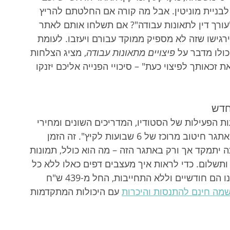
לבניית מוניטין. אבל מה קורה אם החלטתם להריץ 
ורך דין לתאונות עבודה"? אם תשלחו אותם לאתר 
 ירגישו שזה לא מספיק ממוקד עבורם ויעזבו. לעומת 
ולו מדבר על 
פיצויים מתאונות עבודה
, מציג הצלחות 
זכאותך לפיצוי כעת" – סיכויי הפנייה אליכם יזנקו 
חדש
 הפעילות של הסטודיו, המדריכים השונים ומחירי 
המנויים. כעת, החלטתם להשיק מוצר מיוחד: "אתגר חיטוב מרוכז של 6 שבועות לקיץ". זה הזמן 
יתמקד אך ורק באתגר הזה – מה הוא כולל, תמונות 
ותשלום. כדי לראות איך מעצבים דפים כאלו ללא כל 
ידע טכני, מומלץ לדעת שהמנויים במערכת שלנו הם חודשיים וללא התחייבות, החל מ-439 ש"ח 
מה חינם להתנסות והיכרות
 עם היכולות המתקדמות 