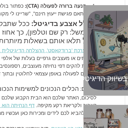
הנעה ברורה לפעולה (CTA):
 כפתור בולט
לתאם פגישת ייעוץ חינם", "שריינו לי מקו
כלל אצבע בדיגיטל:
 ככל שתבקש
(למשל: רק שם וטלפון), כך אחוז
אל תלאו אותם בשאלות מיותרות 
עם מערכת 'ברודקאסט', ההצלחה הדיגיטלית ב
מתכנתים או מעצבים גרפיים בעלות של אלפי 
היכולת להקים דפי נחיתה מעוצבים, רספונסיבי
ומניעים לפעולה באופן עצמאי לחלוטין ובתוך 
 בשיווק הדיגיטלי
סיכום: הכלים הנכונים למשימות הנכונ
לסיכום, האתר שלכם הוא הבית הקבוע שלכם בר
הארוך ולקריאת רקע מקיפה. 
דף הנחיתה הוא ל
ונועד להביא לכם לידים ומכירות כאן ועכשיו מ