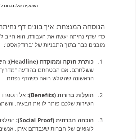
העסקית שלכם.תנו ל-BC להצית את הצמיחה שלכם!
הנוסחה המנצחת: איך בונים דף נחיתה
כדי שדף נחיתה יעשה את העבודה, הוא חייב ל
מובנים כבר בתוך התבניות של 'ברודקאסט':
כותרת חזקה וממוקדת (Headline):
 הי
ששלחתם. אם הבטחתם בהודעה "מדריך חינ
הראשונה שהגולש רואה כשהדף נפתח.
תועלות ברורות (Benefits):
 אל תספרו ר
השירות שלכם פותר לו את הבעיה, והשתמשו בנקודות (llet Points
הוכחה חברתית (Social Proof):
 המלצות
לוגואים של חברות שעבדתם איתן. אנשים