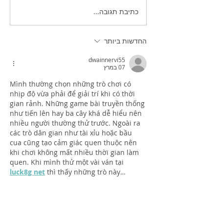
כתיבת תגובה...
זכויות יוצרים בשיווק
הדיגיטלי - בעידן הAI
החדשות ביותר
dwainnervi55
07 במרץ
Mình thường chọn những trò chơi có 
nhịp độ vừa phải để giải trí khi có thời 
gian rảnh. Những game bài truyền thống 
như tiến lên hay ba cây khá dễ hiểu nên 
nhiều người thường thử trước. Ngoài ra 
các trò dân gian như tài xỉu hoặc bầu 
cua cũng tạo cảm giác quen thuộc nên 
khi chơi không mất nhiều thời gian làm 
quen. Khi mình thử một vài ván tại 
luck8g net
 thì thấy những trò này…