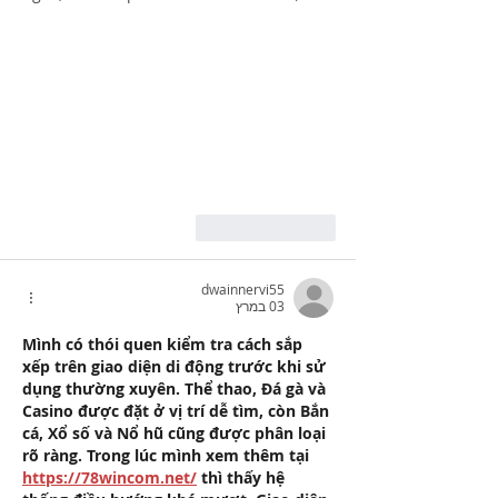
לייק
להשיב
dwainnervi55
03 במרץ
Mình có thói quen kiểm tra cách sắp 
xếp trên giao diện di động trước khi sử 
dụng thường xuyên. Thể thao, Đá gà và 
Casino được đặt ở vị trí dễ tìm, còn Bắn 
cá, Xổ số và Nổ hũ cũng được phân loại 
rõ ràng. Trong lúc mình xem thêm tại 
https://78wincom.net/
 thì thấy hệ 