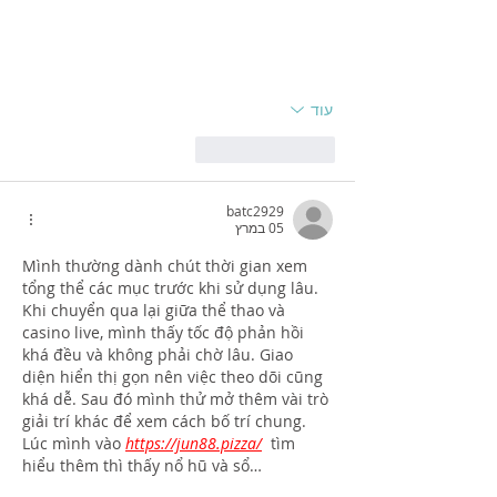
עוד
לייק
להשיב
batc2929
05 במרץ
Mình thường dành chút thời gian xem 
tổng thể các mục trước khi sử dụng lâu. 
Khi chuyển qua lại giữa thể thao và 
casino live, mình thấy tốc độ phản hồi 
khá đều và không phải chờ lâu. Giao 
diện hiển thị gọn nên việc theo dõi cũng 
khá dễ. Sau đó mình thử mở thêm vài trò 
giải trí khác để xem cách bố trí chung. 
Lúc mình vào 
https://jun88.pizza/
  tìm 
hiểu thêm thì thấy nổ hũ và sổ…