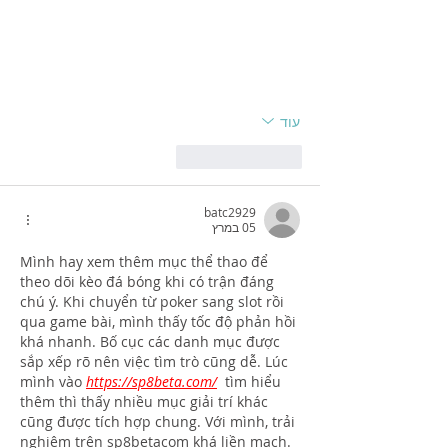
עוד
לייק
להשיב
batc2929
05 במרץ
Mình hay xem thêm mục thể thao để 
theo dõi kèo đá bóng khi có trận đáng 
chú ý. Khi chuyển từ poker sang slot rồi 
qua game bài, mình thấy tốc độ phản hồi 
khá nhanh. Bố cục các danh mục được 
sắp xếp rõ nên việc tìm trò cũng dễ. Lúc 
mình vào 
https://sp8beta.com/
  tìm hiểu 
thêm thì thấy nhiều mục giải trí khác 
cũng được tích hợp chung. Với mình, trải 
nghiệm trên sp8betacom khá liền mạch.