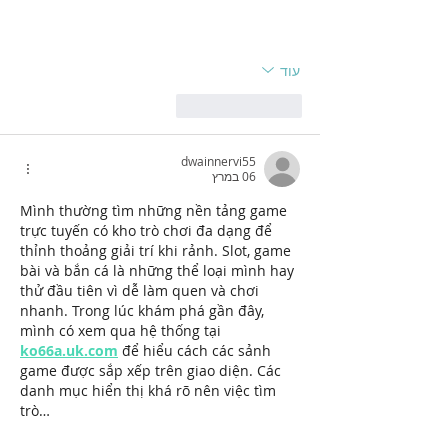
עוד
לייק
להשיב
dwainnervi55
06 במרץ
Mình thường tìm những nền tảng game 
trực tuyến có kho trò chơi đa dạng để 
thỉnh thoảng giải trí khi rảnh. Slot, game 
bài và bắn cá là những thể loại mình hay 
thử đầu tiên vì dễ làm quen và chơi 
nhanh. Trong lúc khám phá gần đây, 
mình có xem qua hệ thống tại 
ko66a.uk.com
 để hiểu cách các sảnh 
game được sắp xếp trên giao diện. Các 
danh mục hiển thị khá rõ nên việc tìm 
trò…